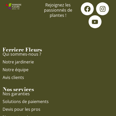
F
Y
I
Rejoignez les
passionnés de
a
o
n
plantes !
c
u
s
e
t
t
b
u
a
o
b
g
o
e
r
Ferriere Fleurs
k
a
Qui sommes-nous ?
m
Notre jardinerie
Notre équipe
Avis clients
Nos services
Nos garanties
Solutions de paiements
Devis pour les pros