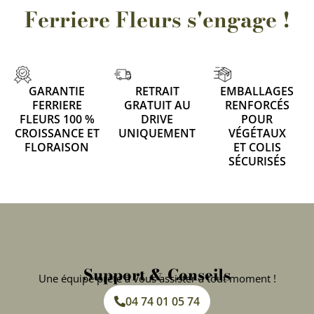
Ferriere Fleurs s'engage !
GARANTIE
RETRAIT
EMBALLAGES
FERRIERE
GRATUIT AU
RENFORCÉS
FLEURS 100 %
DRIVE
POUR
CROISSANCE ET
UNIQUEMENT
VÉGÉTAUX
FLORAISON
ET COLIS
SÉCURISÉS
Support & Conseils
Une équipe prête à vous assister à tout moment !
04 74 01 05 74