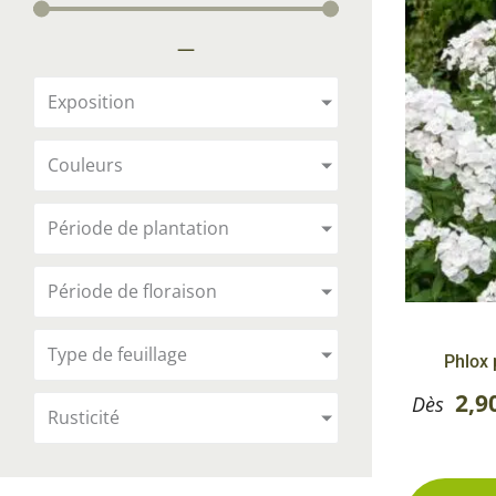
Arbustes de terre de bruyère
Plantes v
—
Plantes Grimpantes
Plantes v
Arbres fruitiers
Plantes v
Exposition
Conifères
Plantes v
Couleurs
Plantes méditerranéennes et exotiques
Plantes vi
Rosiers
Période de plantation
Plantes vi
remarqua
Période de floraison
Plantes vi
Lavande 
Type de feuillage
Phlox 
Graminé
2,9
Dès
Rusticité