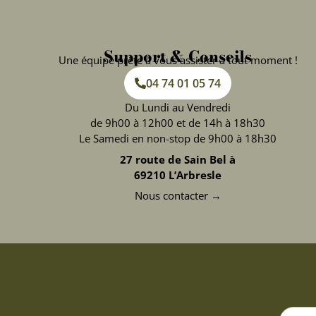
Support & Conseils
Une équipe prête à vous assister à tout moment !
04 74 01 05 74
Du Lundi au Vendredi
de 9h00 à 12h00 et de 14h à 18h30
Le Samedi en non-stop de 9h00 à 18h30
27 route de Sain Bel à
69210 L’Arbresle
Nous contacter →
Search