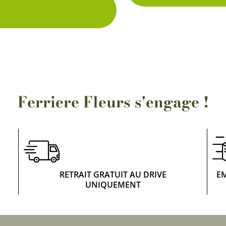
6 conditionnements
Rosiers à grosses fleurs
disponibles
Semences
d’Antan
Rosiers parfumés
Bulbes de
Rosiers grimpants
Bulbes d
Ferriere Fleurs s'engage !
RETRAIT GRATUIT AU DRIVE
E
UNIQUEMENT