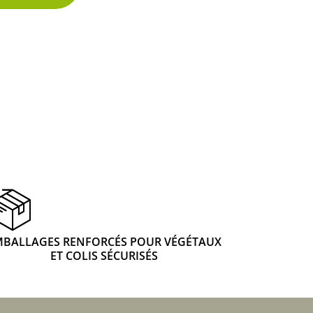
 & Graines Spéciales Fraîcheur
 fleurs de A à Z
u Potager
MBALLAGES RENFORCÉS POUR VÉGÉTAUX
ET COLIS SÉCURISÉS