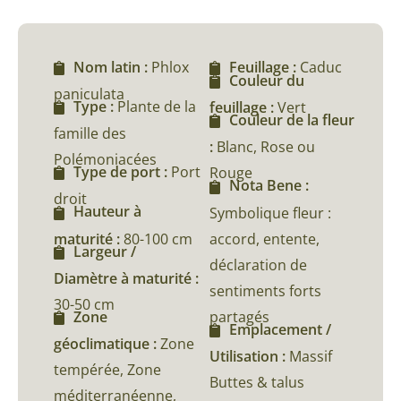
Nom latin :
Phlox
Feuillage :
Caduc
Couleur du
paniculata
Type :
Plante de la
feuillage :
Vert
Couleur de la fleur
famille des
:
Blanc, Rose ou
Polémoniacées
Type de port :
Port
Rouge
Nota Bene :
droit
Hauteur à
Symbolique fleur :
maturité :
80-100 cm
accord, entente,
Largeur /
déclaration de
Diamètre à maturité :
sentiments forts
30-50 cm
partagés
Zone
Emplacement /
géoclimatique :
Zone
Utilisation :
Massif
tempérée, Zone
Buttes & talus
méditerranéenne,