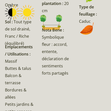
plantation :
20
Ombre
Type de
cm
feuillage :
Caduc
Sol :
Tout type
de sol drainé,
Nota Bene :
Franc / Riche
Symbolique
(équilibré)
fleur : accord,
Emplacements
entente,
/ Utilisations :
déclaration de
Massif
sentiments
Buttes & talus
forts partagés
Balcon &
terrasse
Bordures &
allées
Petits jardins &