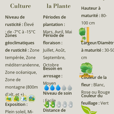
Culture
la Plante​
Hauteur à
maturité :
80-
Niveau de
Périodes de
100 cm
rusticité :
Élevé
plantation :
: de -7°C à -15°C
Mars, Avril, Mai
Zones
Période de
géoclimatiques
floraison :
Largeur/Diamètr
de rusticité :
Zone
Juillet, Août,
à maturité :
30-5
tempérée, Zone
Septembre,
cm
méditerranéenne,
Octobre
Besoin en
Zone océanique,
arrosage :
Couleur de la
Zone de
Moyen
fleur :
Blanc,
montagne (800m
Rose ou Rouge
Niveau de soin
d'alt. et +)
Couleur du
:
Facile
feuillage :
Vert
Exposition :
Distance de
Plein soleil, Mi-