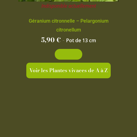
Indisponible actuellement
Géranium citronnelle – Pelargonium
citronellum
5,90
€
-
Pot de 13 cm
Découvrir
Voir les Plantes vivaces de A à Z