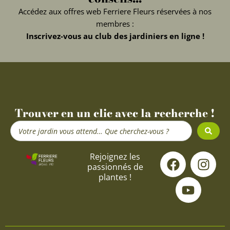
Accédez aux offres web Ferriere Fleurs réservées à nos
membres :
Inscrivez-vous au club des jardiniers en ligne !
Trouver en un clic avec la recherche !
Search
...
F
Y
I
Rejoignez les
passionnés de
a
o
n
plantes !
c
u
s
e
t
t
b
u
a
o
b
g