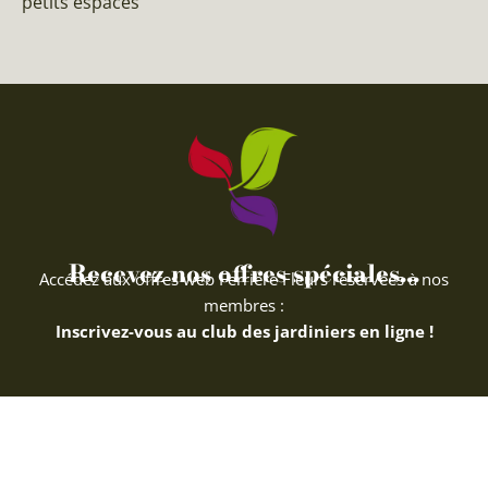
petits espaces
Recevez nos offres spéciales...
Accédez aux offres web Ferriere Fleurs réservées à nos
membres :
Inscrivez-vous au club des jardiniers en ligne !