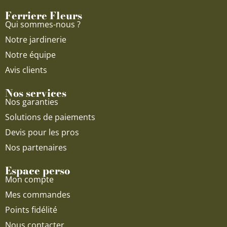
o
e
r
Ferriere Fleurs
k
a
Qui sommes-nous ?
m
Notre jardinerie
Notre équipe
Avis clients
Nos services
Nos garanties
Solutions de paiements
Devis pour les pros
Nos partenaires
Espace perso
Mon compte
Mes commandes
Points fidélité
Nous contacter