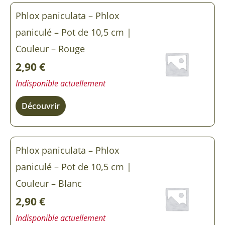
quantité
Phlox paniculata – Phlox
de
Phlox
paniculé – Pot de 10,5 cm |
paniculata
-
Couleur – Rouge
Phlox
2,90
€
paniculé
Indisponible actuellement
Découvrir
Phlox paniculata – Phlox
paniculé – Pot de 10,5 cm |
Couleur – Blanc
2,90
€
Indisponible actuellement