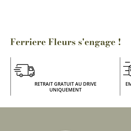
Rosiers à grosses fleurs
Semences
d’Antan
Rosiers parfumés
Bulbes de
Rosiers grimpants
Bulbes d
Ferriere Fleurs s'engage !
RETRAIT GRATUIT AU DRIVE
E
UNIQUEMENT