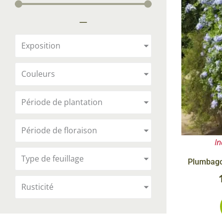
Arbustes de terre de bruyère
Plantes v
—
Plantes Grimpantes
Plantes v
Arbres fruitiers
Plantes v
Exposition
Conifères
Plantes v
Couleurs
Plantes méditerranéennes et exotiques
Plantes vi
Rosiers
Période de plantation
Plantes vi
remarqua
Période de floraison
Plantes vi
In
Lavande 
Type de feuillage
Plumbago
Graminé
Rusticité