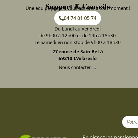
Support & Conseils
Une équipe prête à vous assister à tout moment !
04 74 01 05 74
Du Lundi au Vendredi
de 9h00 à 12h00 et de 14h à 18h30
Le Samedi en non-stop de 9h00 à 18h30
27 route de Sain Bel à
69210 L’Arbresle
Nous contacter →
Search
...
Rejoignez les passionné