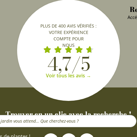
Re
Accé
PLUS DE 400 AVIS VÉRIFIÉS :
VOTRE EXPÉRIENCE
COMPTE POUR
NOUS
4,7/5
Voir tous les avis →
Trouver en un clic avec la recherche !
F
I
Y
s de plantes !