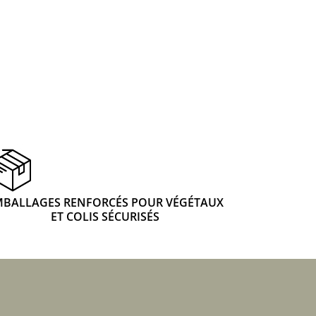
 & Graines Spéciales Fraîcheur
 fleurs de A à Z
u Potager
MBALLAGES RENFORCÉS POUR VÉGÉTAUX
ET COLIS SÉCURISÉS