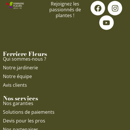
F
Y
I
Rejoignez les
passionnés de
a
o
n
plantes !
c
u
s
e
t
t
b
u
a
o
b
g
o
e
r
Ferriere Fleurs
k
a
Qui sommes-nous ?
m
Notre jardinerie
Notre équipe
Avis clients
Nos services
Nos garanties
Solutions de paiements
Devis pour les pros
Nos partenaires