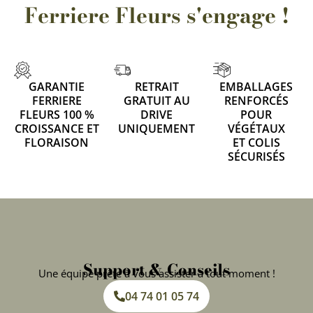
Ferriere Fleurs s'engage !
GARANTIE
RETRAIT
EMBALLAGES
FERRIERE
GRATUIT AU
RENFORCÉS
FLEURS 100 %
DRIVE
POUR
CROISSANCE ET
UNIQUEMENT
VÉGÉTAUX
FLORAISON
ET COLIS
SÉCURISÉS
Support & Conseils
Une équipe prête à vous assister à tout moment !
04 74 01 05 74