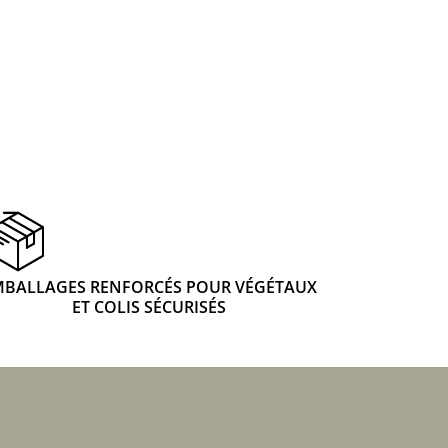
 & Graines Spéciales Fraîcheur
 fleurs de A à Z
u Potager
MBALLAGES RENFORCÉS POUR VÉGÉTAUX
ET COLIS SÉCURISÉS