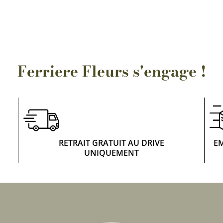
Rosiers à grosses fleurs
Semences
d’Antan
Rosiers parfumés
Bulbes de
Rosiers grimpants
Bulbes d
Ferriere Fleurs s'engage !
RETRAIT GRATUIT AU DRIVE
E
UNIQUEMENT