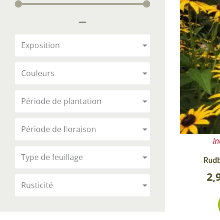
Arbustes de terre de bruyère
Plantes v
—
Plantes Grimpantes
Plantes v
Arbres fruitiers
Plantes v
Exposition
Conifères
Plantes v
Couleurs
Plantes méditerranéennes et exotiques
Plantes vi
Rosiers
Période de plantation
Plantes vi
remarqua
Période de floraison
Plantes vi
In
Lavande 
Type de feuillage
Rudb
Graminé
2,
Rusticité