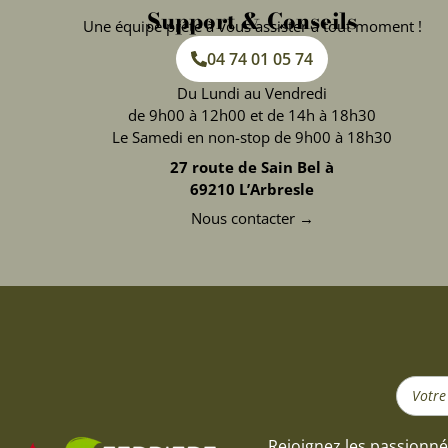
Support & Conseils
Une équipe prête à vous assister à tout moment !
04 74 01 05 74
Du Lundi au Vendredi
de 9h00 à 12h00 et de 14h à 18h30
Le Samedi en non-stop de 9h00 à 18h30
27 route de Sain Bel à
69210 L’Arbresle
Nous contacter →
Search
...
Rejoignez les passionné