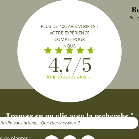
Re
Accé
PLUS DE 400 AVIS VÉRIFIÉS :
VOTRE EXPÉRIENCE
COMPTE POUR
NOUS
4,7/5
Voir tous les avis →
Trouver en un clic avec la recherche !
F
I
Y
s de plantes !