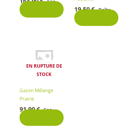
164,90
€
Sac
-
19,50
€
Découvrir
Boîte
-
Découvrir
EN RUPTURE DE
STOCK
Gazon Mélange
Prairie
91,90
€
Sac
-
Découvrir