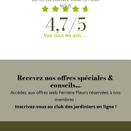
NOUS
4,7/5
Voir tous les avis →
Recevez nos offres spéciales &
conseils...
Accédez aux offres web Ferriere Fleurs réservées à nos
membres :
Inscrivez-vous au club des jardiniers en ligne !