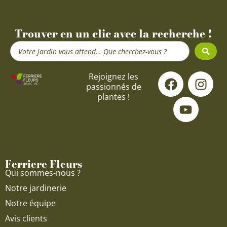
Trouver en un clic avec la recherche !
Search
...
F
Y
I
Rejoignez les
passionnés de
a
o
n
plantes !
c
u
s
e
t
t
b
u
a
o
b
g
o
e
r
Ferriere Fleurs
k
a
Qui sommes-nous ?
m
Notre jardinerie
Notre équipe
Avis clients