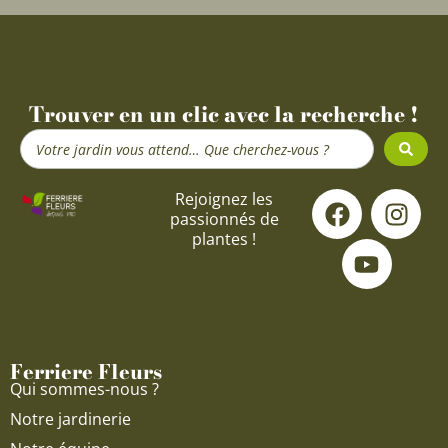
Trouver en un clic avec la recherche !
Search
...
F
Y
I
Rejoignez les
passionnés de
a
o
n
plantes !
c
u
s
e
t
t
b
u
a
o
b
g
o
e
r
Ferriere Fleurs
k
a
Qui sommes-nous ?
m
Notre jardinerie