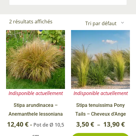
2 résultats affichés
Ce
Pla
pr
de
a
prix
pl
3,50
va
Le
à
op
13,9
Indisponible actuellement
Indisponible actuellement
pe
êt
Stipa arundinacea –
Stipa tenuissima Pony
ch
Anemanthele lessoniana
Tails – Cheveux d’Ange
su
12,40
€
3,50
€
13,90
€
-
–
Pot de Ø 10,5
la
cm