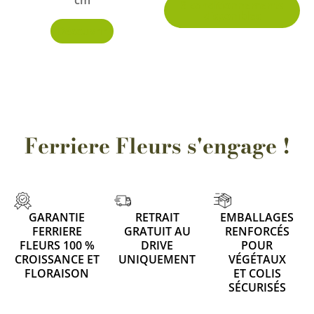
3 conditionnements
pa
disponibles
du
Découvrir
pr
Ferriere Fleurs s'engage !
GARANTIE
RETRAIT
EMBALLAGES
FERRIERE
GRATUIT AU
RENFORCÉS
FLEURS 100 %
DRIVE
POUR
CROISSANCE ET
UNIQUEMENT
VÉGÉTAUX
FLORAISON
ET COLIS
SÉCURISÉS