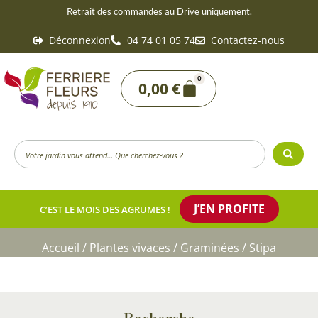
Aller
Retrait des commandes au Drive uniquement.
au
Déconnexion
04 74 01 05 74
Contactez-nous
contenu
0
Panier
0,00
€
Search
...
J’EN PROFITE
C’EST LE MOIS DES AGRUMES !
Accueil
/
Plantes vivaces
/
Graminées
/ Stipa