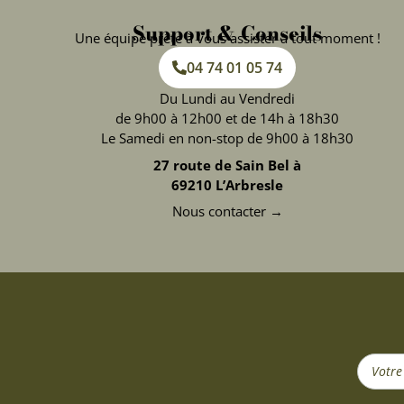
Support & Conseils
Une équipe prête à vous assister à tout moment !
04 74 01 05 74
Du Lundi au Vendredi
de 9h00 à 12h00 et de 14h à 18h30
Le Samedi en non-stop de 9h00 à 18h30
27 route de Sain Bel à
69210 L’Arbresle
Nous contacter →
Search
...