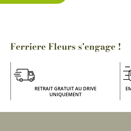
Rosiers à grosses fleurs
Semences
d’Antan
Rosiers parfumés
Bulbes de
Rosiers grimpants
Bulbes d
Ferriere Fleurs s'engage !
RETRAIT GRATUIT AU DRIVE
E
UNIQUEMENT