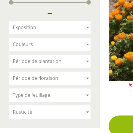
Arbustes de terre de bruyère
Plantes v
—
Plantes Grimpantes
Plantes v
Arbres fruitiers
Plantes v
Exposition
Conifères
Plantes v
Couleurs
Plantes méditerranéennes et exotiques
Plantes vi
Rosiers
Période de plantation
Plantes vi
remarqua
Période de floraison
Plantes vi
In
Lavande 
Type de feuillage
Graminé
Rusticité