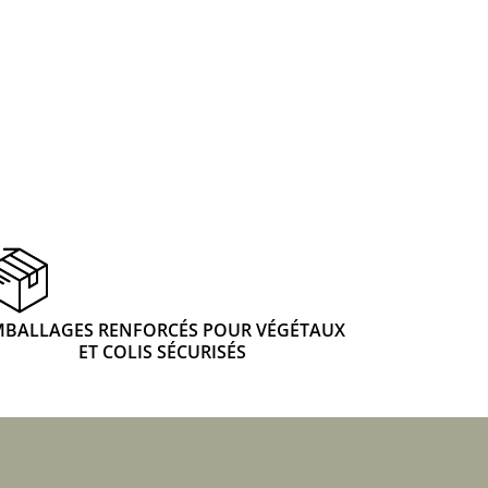
 & Graines Spéciales Fraîcheur
 fleurs de A à Z
u Potager
MBALLAGES RENFORCÉS POUR VÉGÉTAUX
ET COLIS SÉCURISÉS