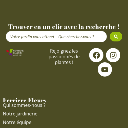
Trouver en un clic avec la recherche !
Search
...
F
Y
I
Rejoignez les
passionnés de
a
o
n
plantes !
c
u
s
e
t
t
b
u
a
o
b
g
o
e
r
Ferriere Fleurs
k
a
Qui sommes-nous ?
m
Notre jardinerie
Notre équipe