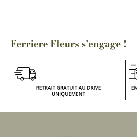
Rosiers à grosses fleurs
Semences
d’Antan
Rosiers parfumés
Bulbes de
Rosiers grimpants
Bulbes d
Ferriere Fleurs s'engage !
RETRAIT GRATUIT AU DRIVE
E
UNIQUEMENT