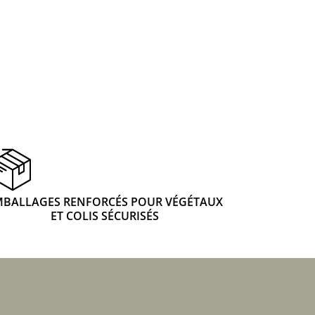
 & Graines Spéciales Fraîcheur
 fleurs de A à Z
u Potager
MBALLAGES RENFORCÉS POUR VÉGÉTAUX
ET COLIS SÉCURISÉS