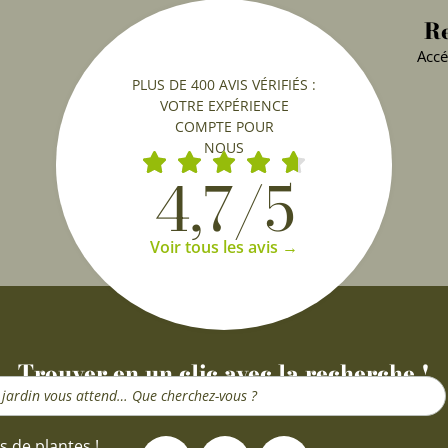
Re
Accé
PLUS DE 400 AVIS VÉRIFIÉS :
VOTRE EXPÉRIENCE
COMPTE POUR
NOUS
4,7/5
Voir tous les avis →
Trouver en un clic avec la recherche !
F
I
Y
s de plantes !