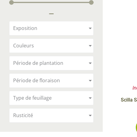
Arbustes de terre de bruyère
Plantes v
—
Plantes Grimpantes
Plantes v
Arbres fruitiers
Plantes v
Exposition
Conifères
Plantes v
Couleurs
Plantes méditerranéennes et exotiques
Plantes vi
Rosiers
Période de plantation
Plantes vi
remarqua
Période de floraison
Plantes vi
In
Lavande 
Type de feuillage
Scilla 
Graminé
Rusticité