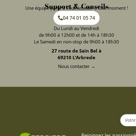
Support & Conseils
Une équipe prête à vous assister à tout moment !
04 74 01 05 74
Du Lundi au Vendredi
de 9h00 à 12h00 et de 14h à 18h30
Le Samedi en non-stop de 9h00 à 18h30
27 route de Sain Bel à
69210 L’Arbresle
Nous contacter →
Search
...
Rejoignez les passionné