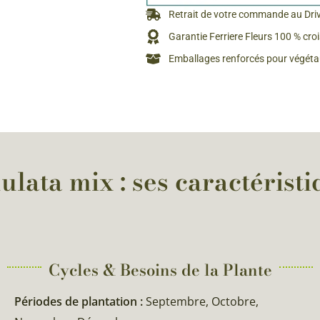
Rosiers à grosses fleurs
Retrait de votre commande au Dri
Semences
d’Antan
Garantie Ferriere Fleurs 100 % cro
Rosiers parfumés
Emballages renforcés pour végétau
Bulbes de
Rosiers grimpants
Bulbes d
lata mix : ses caractéristi
Cycles & Besoins de la Plante​
Périodes de plantation :
Septembre, Octobre,