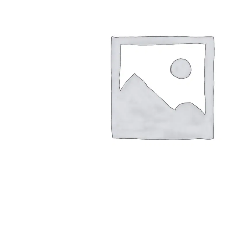
Arbustes de terre de bruyère
Plantes v
Plantes Grimpantes
Plantes v
Arbres fruitiers
Plantes v
Conifères
Plantes v
Plantes méditerranéennes et exotiques
Plantes vi
Rosiers
Plantes vi
remarqua
Plantes vi
Lavande 
Graminé