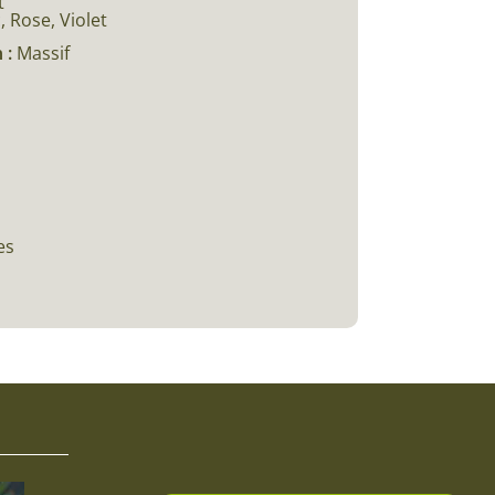
t
, Rose, Violet
 :
Massif
es