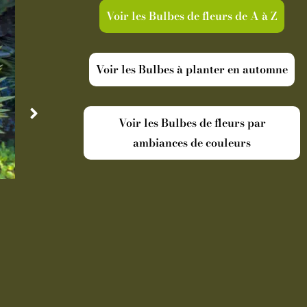
Voir les Bulbes de fleurs de A à Z
Voir les Bulbes à planter en automne
Voir les Bulbes de fleurs par
ambiances de couleurs
Disponible
Indisp
Cordyline australis Torbay Dazzler
Oranger Ar
19,90
€
-
Pot de 5 L
39,
Ajouter au panier