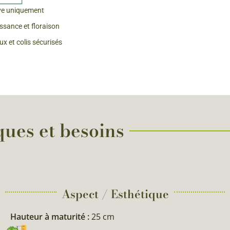
ve uniquement
 & Graines Spéciales Fraîcheur
issance et floraison
x et colis sécurisés
 fleurs de A à Z
u Potager
ques et besoins
Aspect / Esthétique
Hauteur à maturité :
25 cm