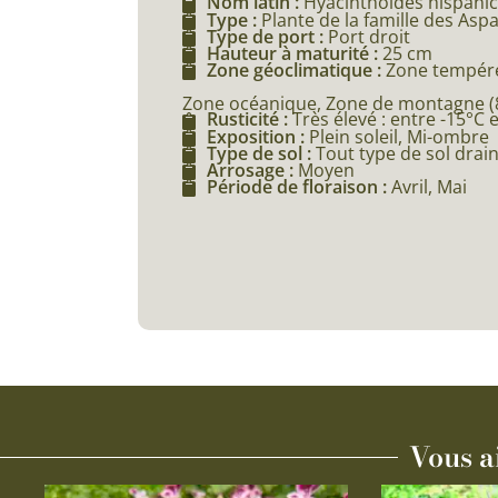
Nom latin :
Hyacinthoides hispani
Type :
Plante de la famille des Asp
Type de port :
Port droit
Hauteur à maturité :
25 cm
Zone géoclimatique :
Zone tempéré
Zone océanique, Zone de montagne (80
Rusticité :
Très élevé : entre -15°C 
Exposition :
Plein soleil, Mi-ombre
Type de sol :
Tout type de sol drai
Arrosage :
Moyen
Période de floraison :
Avril, Mai
Vous a