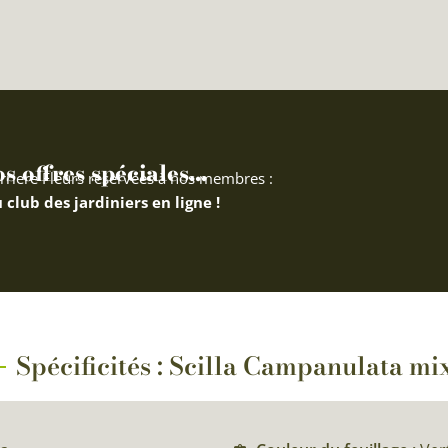
 offres spéciales...
rriere Fleurs réservées à nos membres :
 club des jardiniers en ligne !
Spécificités : Scilla Campanulata mi