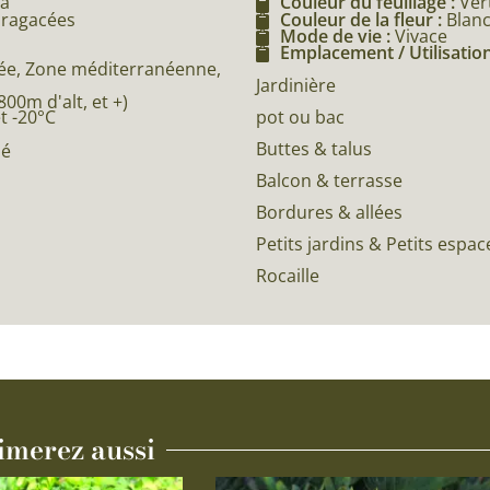
ca
Couleur du feuillage :
Ver
aragacées
Couleur de la fleur :
Blanc
Mode de vie :
Vivace
Emplacement / Utilisation
e, Zone méditerranéenne,
Jardinière
0m d'alt, et +)
pot ou bac
et -20°C
Buttes & talus
né
Balcon & terrasse
Bordures & allées
Petits jardins & Petits espac
Rocaille
imerez aussi