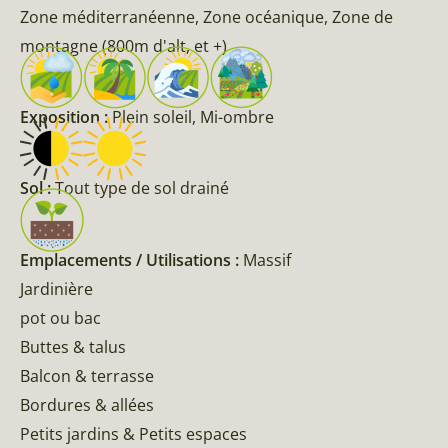
Zone méditerranéenne, Zone océanique, Zone de
montagne (800m d'alt, et +)
Exposition :
Plein soleil, Mi-ombre
Sol :
Tout type de sol drainé
Emplacements / Utilisations :
Massif
Jardinière
pot ou bac
Buttes & talus
Balcon & terrasse
Bordures & allées
Petits jardins & Petits espaces