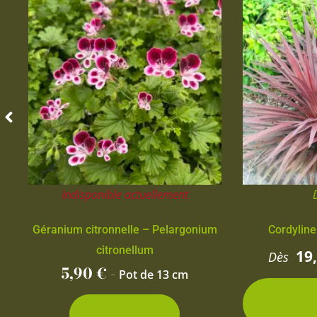
Indisponible actuellement
Géranium citronnelle – Pelargonium
Cordyline
citronellum
19
Dès
5,90
€
-
Pot de 13 cm
2 con
d
Découvrir