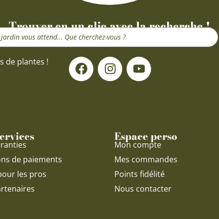
Trouver en un clic avec la recherche !
F
I
Y
s de plantes !
a
n
o
c
s
u
e
t
t
b
a
u
o
g
b
o
r
e
ervices
Espace perso
k
a
ranties
Mon compte
m
ons de paiements
Mes commandes
pour les pros
Points fidélité
rtenaires
Nous contacter