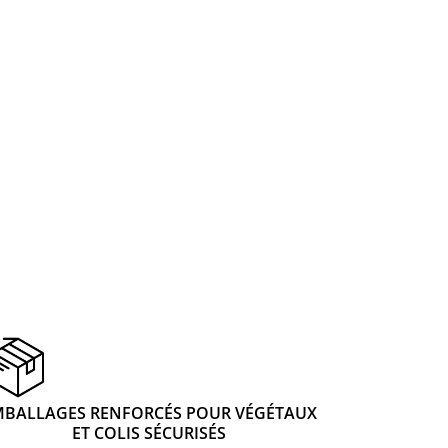
 & Graines Spéciales Fraîcheur
 fleurs de A à Z
u Potager
MBALLAGES RENFORCÉS POUR VÉGÉTAUX
ET COLIS SÉCURISÉS