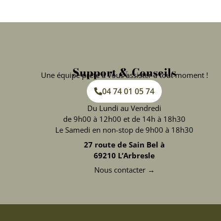
Support & Conseils
Une équipe prête à vous assister à tout moment !
04 74 01 05 74
Du Lundi au Vendredi
de 9h00 à 12h00 et de 14h à 18h30
Le Samedi en non-stop de 9h00 à 18h30
27 route de Sain Bel à
69210 L’Arbresle
Nous contacter →