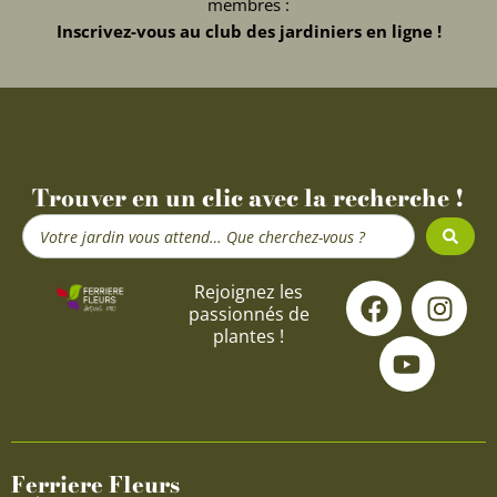
membres :
Inscrivez-vous au club des jardiniers en ligne !
Trouver en un clic avec la recherche !
Search
...
F
Y
I
Rejoignez les
passionnés de
a
o
n
plantes !
c
u
s
e
t
t
b
u
a
o
b
g
o
e
r
Ferriere Fleurs
k
a