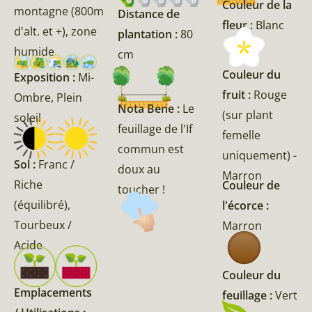
Couleur de la
montagne (800m
Distance de
fleur :
Blanc
d'alt. et +), zone
plantation :
80
humide
cm
Couleur du
Exposition :
Mi-
fruit :
Rouge
Ombre, Plein
Nota Bene :
Le
(sur plant
soleil
feuillage de l'If
femelle
commun est
uniquement) -
Sol :
Franc /
doux au
Marron
Riche
Couleur de
toucher !
(équilibré),
l'écorce :
Tourbeux /
Marron
Acide
Couleur du
Emplacements
feuillage :
Vert