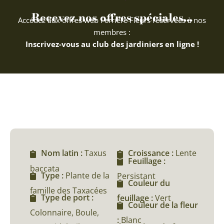
Recevez nos offres spéciales...
Accédez aux offres web Ferriere Fleurs réservées à nos
membres :
Inscrivez-vous au club des jardiniers en ligne !
Nom latin :
Taxus
Croissance :
Lente
Feuillage :
baccata
Type :
Plante de la
Persistant
Couleur du
famille des Taxacées
Type de port :
feuillage :
Vert
Couleur de la fleur
Colonnaire, Boule,
:
Blanc