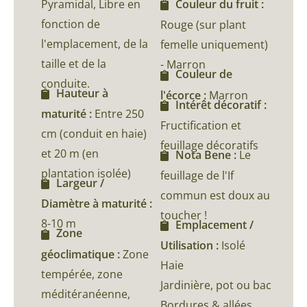
Pyramidal, Libre en
Couleur du fruit :
fonction de
Rouge (sur plant
l'emplacement, de la
femelle uniquement)
taille et de la
- Marron
Couleur de
conduite.
Hauteur à
l'écorce :
Marron
Intérêt décoratif :
maturité :
Entre 250
Fructification et
cm (conduit en haie)
feuillage décoratifs
et 20 m (en
Nota Bene :
Le
plantation isolée)
feuillage de l'If
Largeur /
commun est doux au
Diamètre à maturité :
toucher !
8-10 m
Emplacement /
Zone
Utilisation :
Isolé
géoclimatique :
Zone
Haie
tempérée, zone
Jardinière, pot ou bac
méditéranéenne,
Bordures & allées