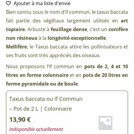
Ajouter à ma liste d'envie
Bien connu sous le nom d’if commun, le taxus baccata
fait partie des végétaux largement utilisés en
art
topiaire
. Arbuste à
feuillage dense
, c’est un
conifère
non résineux
à la
longévité exceptionnelle
.
Mellifère
, le Taxus baccata attire les pollinisateurs et
ses fruits sont très appréciés des oiseaux.
Nous proposons l’If commun en
pots de 2, 4 et 10
litres en forme colonnaire
et en
pots de 20 litres en
forme pyramidale ou de boule
.
quantité
Taxus baccata ou If Commun
de
Taxus
– Pot de 2 L | Colonnaire
baccata
ou
13,90
€
If
Indisponible actuellement
Commun