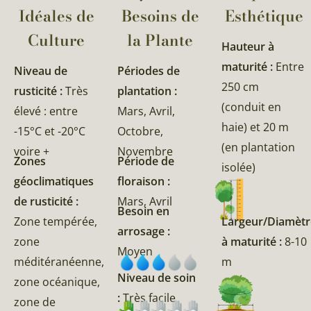
Idéales de
Besoins de
Esthétique
Culture
la Plante​
Hauteur à
maturité :
Entre
Niveau de
Périodes de
250 cm
rusticité :
Très
plantation :
(conduit en
élevé : entre
Mars, Avril,
haie) et 20 m
-15°C et -20°C
Octobre,
(en plantation
voire +
Novembre
Zones
Période de
isolée)
géoclimatiques
floraison :
de rusticité :
Mars, Avril
Besoin en
Zone tempérée,
Largeur/Diamètr
arrosage :
zone
à maturité :
8-10
Moyen
méditéranéenne,
m
Niveau de soin
zone océanique,
:
Très facile
zone de