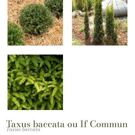
Taxus baccata ou If Commun
Taxus baccata