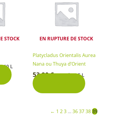
Rosiers à grosses fleurs
Semences
d’Antan
Rosiers parfumés
Bulbes de
Rosiers grimpants
Bulbes d
E STOCK
EN RUPTURE DE STOCK
Platycladus Orientalis Aurea
Nana ou Thuya d’Orient
e 10 L
53,90
€
Pot de 7,5 L
-
Découvrir
←
1
2
3
…
36
37
38
39