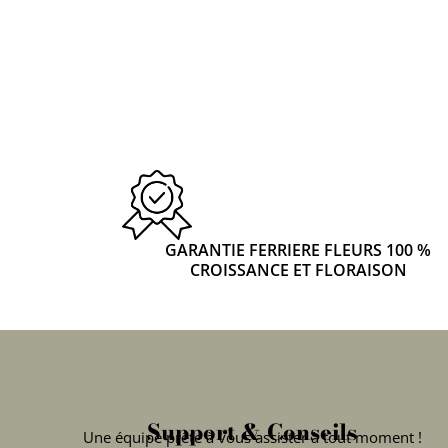
GARANTIE FERRIERE FLEURS 100 %
CROISSANCE ET FLORAISON
Support & Conseils
Une équipe prête à vous assister à tout moment !