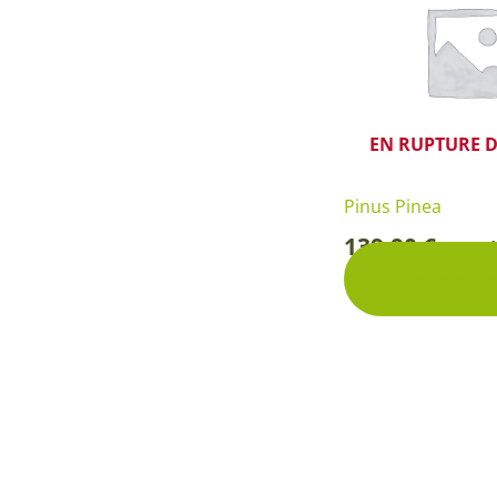
EN RUPTURE D
Pinus Pinea
139,90
€
Pot d
-
Découvrir