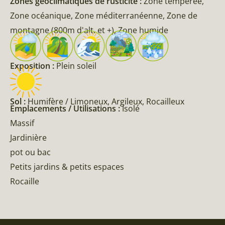
Zones géoclimatiques de rusticité :
Zone tempérée,
Zone océanique, Zone méditerranéenne, Zone de
montagne (800m d'alt. et +), Zone humide
Exposition :
Plein soleil
Sol :
Humifère / Limoneux, Argileux, Rocailleux
Emplacements / Utilisations :
Isolé
Massif
Jardinière
pot ou bac
Petits jardins & petits espaces
Rocaille