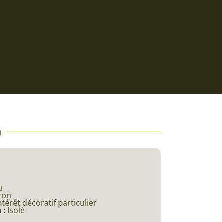
a
u
ron
ntérêt décoratif particulier
 :
Isolé