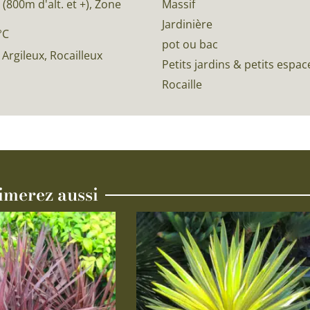
800m d'alt. et +), Zone
Massif
Jardinière
°C
pot ou bac
Argileux, Rocailleux
Petits jardins & petits espac
Rocaille
imerez aussi
Ce
produit
a
plusieurs
variations.