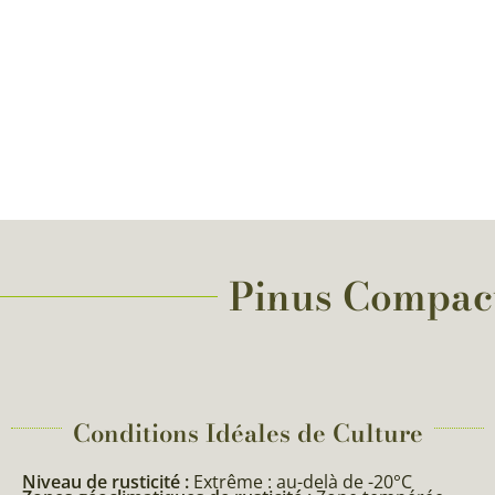
Pinus Compacta
Conditions Idéales de Culture
Niveau de rusticité :
Extrême : au-delà de -20°C