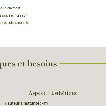
 & Graines Spéciales Fraîcheur
ve uniquement
issance et floraison
 fleurs de A à Z
x et colis sécurisés
u Potager
ques et besoins
Aspect / Esthétique
Hauteur à maturité :
4m