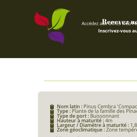
Recevez nos
Accédez aux offres web Fe
Inscrivez-vous au
Nom latin :
Pinus Cembra 'Compac
Type :
Plante de la famille des Pin
Type de port :
Buissonnant
Hauteur à maturité :
4m
Largeur / Diamètre à maturité :
1,
Zone géoclimatique :
Zone tempéré