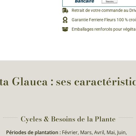
Rosiers à grosses fleurs
Semences
Retrait de votre commande au Dri
d’Antan
Rosiers parfumés
Garantie Ferriere Fleurs 100 % cro
Bulbes de
Rosiers grimpants
Emballages renforcés pour végétau
Bulbes d
 Glauca : ses caractéristi
Cycles & Besoins de la Plante​
Périodes de plantation :
Février, Mars, Avril, Mai, Juin,