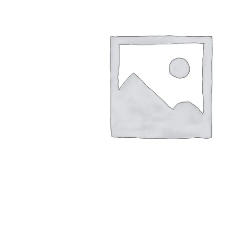
Arbustes de terre de bruyère
Plantes v
Plantes Grimpantes
Plantes v
Arbres fruitiers
Plantes v
Conifères
Plantes v
Plantes méditerranéennes et exotiques
Plantes vi
Rosiers
Plantes vi
remarqua
Plantes vi
Lavande 
Graminé