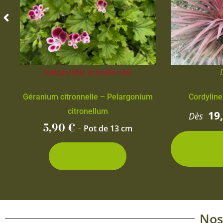
Indisponible actuellement
Géranium citronnelle – Pelargonium
Cordyline
citronellum
19
Dès
5,90
€
-
Pot de 13 cm
2 con
d
Découvrir
Nos