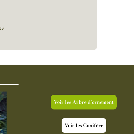
es
Voir les Arbre d'ornement
Voir les Conifère