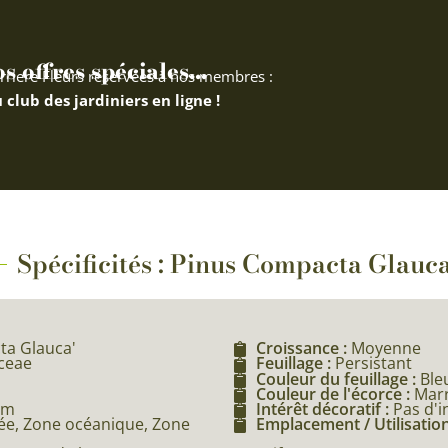
 offres spéciales...
rriere Fleurs réservées à nos membres :
 club des jardiniers en ligne !
Spécificités : Pinus Compacta Glauc
ta Glauca'
Croissance :
Moyenne
aceae
Feuillage :
Persistant
Couleur du feuillage :
Ble
Couleur de l'écorce :
Mar
8m
Intérêt décoratif :
Pas d'i
e, Zone océanique, Zone
Emplacement / Utilisation