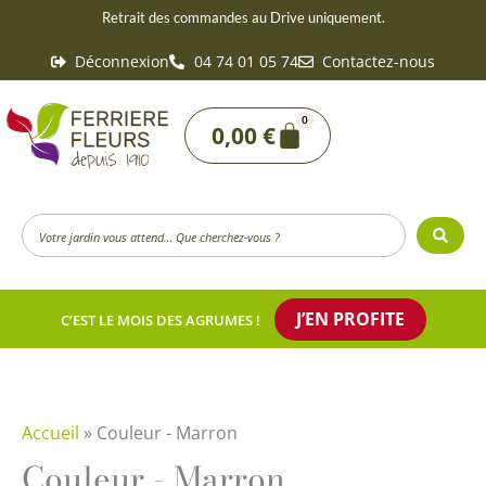
Aller
Retrait des commandes au Drive uniquement.
au
Déconnexion
04 74 01 05 74
Contactez-nous
contenu
0
Panier
0,00
€
Search
...
J’EN PROFITE
C’EST LE MOIS DES AGRUMES !
Accueil
»
Couleur - Marron
Couleur - Marron