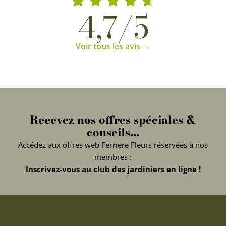
4,7/5
Voir tous les avis →
Recevez nos offres spéciales &
conseils...
Accédez aux offres web Ferriere Fleurs réservées à nos
membres :
Inscrivez-vous au club des jardiniers en ligne !