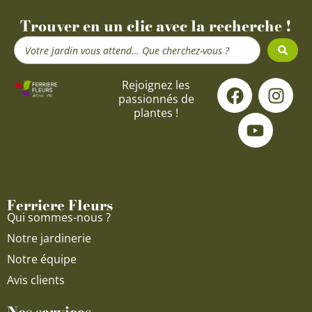
Trouver en un clic avec la recherche !
Search
...
F
Y
I
Rejoignez les
passionnés de
a
o
n
plantes !
c
u
s
e
t
t
b
u
a
o
b
g
o
e
r
Ferriere Fleurs
k
a
Qui sommes-nous ?
m
Notre jardinerie
Notre équipe
Avis clients
Nos services