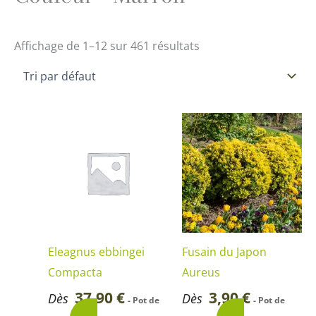
Affichage de 1–12 sur 461 résultats
Ce
Ce
produit
produi
a
a
plusieurs
plusie
variations.
variati
Les
Les
options
option
Eleagnus ebbingei
Fusain du Japon
peuvent
peuve
Compacta
Aureus
être
être
37,90
€
3,90
€
Dès
Dès
- Pot de
- Pot de
choisies
choisi