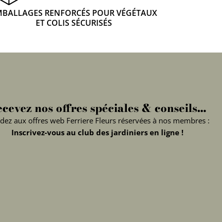
MBALLAGES RENFORCÉS POUR VÉGÉTAUX
ET COLIS SÉCURISÉS
cevez nos offres spéciales & conseils...
dez aux offres web Ferriere Fleurs réservées à nos membres :
Inscrivez-vous au club des jardiniers en ligne !