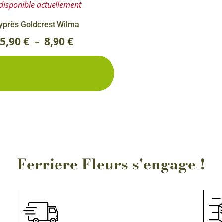
disponible actuellement
la
page
yprès Goldcrest Wilma
du
5,90
€
8,90
€
–
produit
2 conditionnements
disponibles
Ferriere Fleurs s'engage !