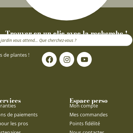
Trouver en un clic avec la recherche !
F
I
Y
s de plantes !
a
n
o
c
s
u
e
t
t
b
a
u
o
g
b
o
r
e
ervices
Espace perso
k
a
ranties
Mon compte
m
ons de paiements
Mes commandes
pour les pros
Points fidélité
rtenaires
Nous contacter