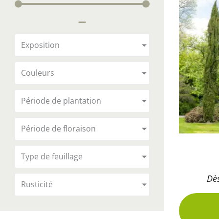
Arbustes de terre de bruyère
Plantes v
—
Plantes Grimpantes
Plantes v
Arbres fruitiers
Plantes v
Exposition
Conifères
Plantes v
Couleurs
Plantes méditerranéennes et exotiques
Plantes vi
Rosiers
Période de plantation
Plantes vi
remarqua
Période de floraison
Plantes vi
Lavande 
Type de feuillage
Graminé
Dè
Rusticité