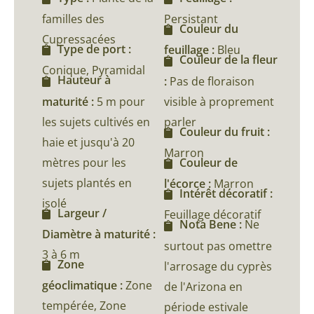
familles des
Persistant
Couleur du
Cupressacées
Type de port :
feuillage :
Bleu
Couleur de la fleur
Conique, Pyramidal
Hauteur à
:
Pas de floraison
maturité :
5 m pour
visible à proprement
les sujets cultivés en
parler
Couleur du fruit :
haie et jusqu'à 20
Marron
mètres pour les
Couleur de
sujets plantés en
l'écorce :
Marron
Intérêt décoratif :
isolé
Largeur /
Feuillage décoratif
Nota Bene :
Ne
Diamètre à maturité :
surtout pas omettre
3 à 6 m
Zone
l'arrosage du cyprès
géoclimatique :
Zone
de l'Arizona en
tempérée, Zone
période estivale