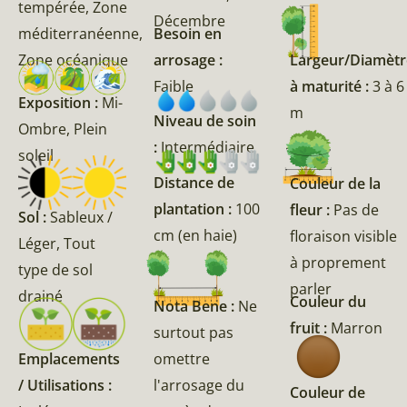
tempérée, Zone
Décembre
méditerranéenne,
Besoin en
Zone océanique
arrosage :
Largeur/Diamètr
Faible
à maturité :
3 à 6
Exposition :
Mi-
m
Niveau de soin
Ombre, Plein
:
Intermédiaire
soleil
Distance de
Couleur de la
plantation :
100
fleur :
Pas de
Sol :
Sableux /
cm (en haie)
floraison visible
Léger, Tout
à proprement
type de sol
parler
drainé
Couleur du
Nota Bene :
Ne
fruit :
Marron
surtout pas
omettre
Emplacements
l'arrosage du
/ Utilisations :
Couleur de