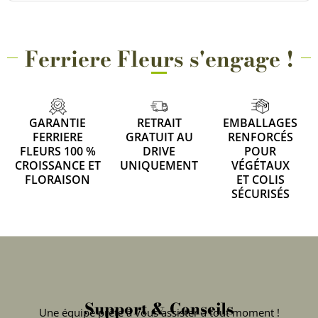
Ferriere Fleurs s'engage !
GARANTIE
RETRAIT
EMBALLAGES
FERRIERE
GRATUIT AU
RENFORCÉS
FLEURS 100 %
DRIVE
POUR
CROISSANCE ET
UNIQUEMENT
VÉGÉTAUX
FLORAISON
ET COLIS
SÉCURISÉS
Support & Conseils
Une équipe prête à vous assister à tout moment !