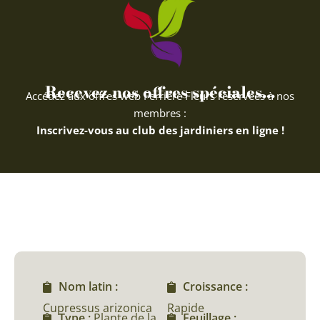
Recevez nos offres spéciales...
Accédez aux offres web Ferriere Fleurs réservées à nos
membres :
Inscrivez-vous au club des jardiniers en ligne !
Nom latin :
Croissance :
Cupressus arizonica
Rapide
Type :
Plante de la
Feuillage :