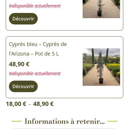
Indisponible actuellement
Découvrir
Cyprès bleu – Cyprès de
l’Arizona – Pot de 5 L
48,90
€
Indisponible actuellement
Découvrir
Plage
18,00
€
48,90
€
–
de
prix :
Informations à retenir...
18,00 €