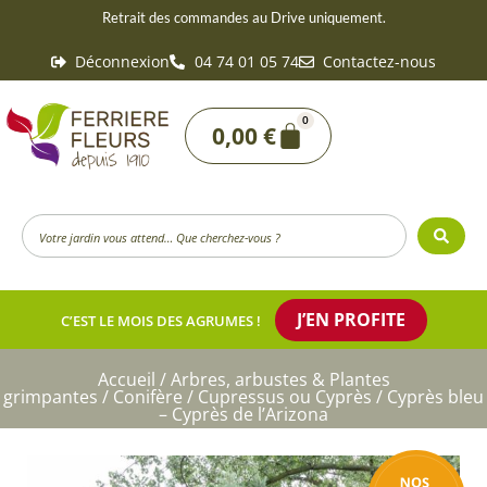
Aller
Retrait des commandes au Drive uniquement.
au
Déconnexion
04 74 01 05 74
Contactez-nous
contenu
0
Panier
0,00
€
Search
...
J’EN PROFITE
C’EST LE MOIS DES AGRUMES !
Accueil
/
Arbres, arbustes & Plantes
grimpantes
/
Conifère
/
Cupressus ou Cyprès
/ Cyprès bleu
– Cyprès de l’Arizona