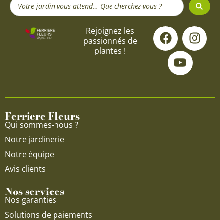
Search
...
F
Y
I
Rejoignez les
passionnés de
a
o
n
plantes !
c
u
s
e
t
t
b
u
a
o
b
g
o
e
r
Ferriere Fleurs
k
a
Qui sommes-nous ?
m
Notre jardinerie
Notre équipe
Avis clients
Nos services
Nos garanties
Solutions de paiements