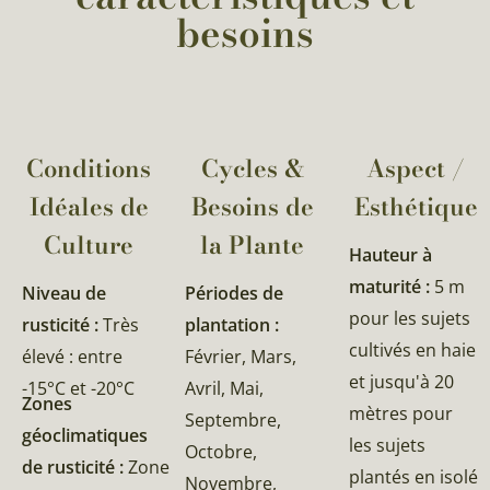
besoins
Conditions
Cycles &
Aspect /
Idéales de
Besoins de
Esthétique
Culture
la Plante​
Hauteur à
maturité :
5 m
Niveau de
Périodes de
pour les sujets
rusticité :
Très
plantation :
cultivés en haie
élevé : entre
Février, Mars,
et jusqu'à 20
-15°C et -20°C
Avril, Mai,
Zones
mètres pour
Septembre,
géoclimatiques
les sujets
Octobre,
de rusticité :
Zone
plantés en isolé
Novembre,