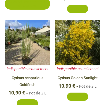
4 conditionnements
la
disponibles
Découvrir
page
du
produit
Indisponible actuellement
Indisponible actuellement
Cytisus scoparious
Cytisus Golden Sunlight
Goldfinch
10,90
€
-
Pot de 3 L
10,90
€
-
Pot de 3 L
Découvrir
Découvrir