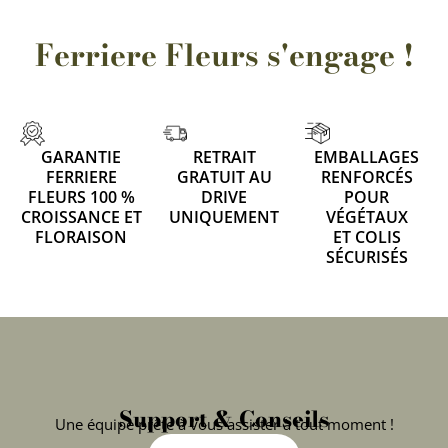
Ferriere Fleurs s'engage !
GARANTIE
RETRAIT
EMBALLAGES
FERRIERE
GRATUIT AU
RENFORCÉS
FLEURS 100 %
DRIVE
POUR
CROISSANCE ET
UNIQUEMENT
VÉGÉTAUX
FLORAISON
ET COLIS
SÉCURISÉS
Support & Conseils
Une équipe prête à vous assister à tout moment !