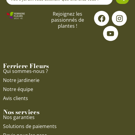
...
F
Y
I
Rejoignez les
passionnés de
a
o
n
plantes !
c
u
s
e
t
t
b
u
a
o
b
g
o
e
r
Ferriere Fleurs
k
a
Qui sommes-nous ?
m
Notre jardinerie
Notre équipe
Avis clients
Nos services
Nos garanties
Solutions de paiements