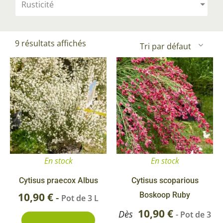
Rusticité
9 résultats affichés
Ce
pr
a
pl
va
Le
op
En stock
En stock
pe
êt
Cytisus praecox Albus
Cytisus scoparious
ch
10,90
€
Boskoop Ruby
-
Pot de 3 L
su
10,90
€
Dès
- Pot de 3
Ajouter au panier
la