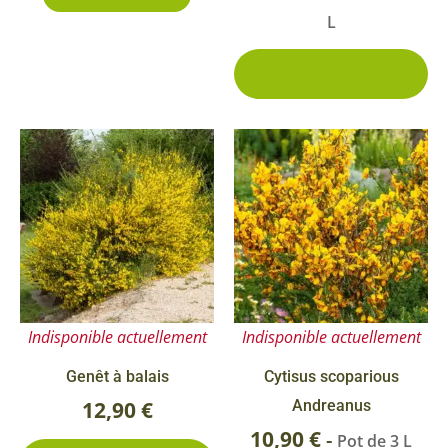
L
pa
du
2 conditionnements
disponibles
pr
Ce
produit
a
plusieurs
variations.
Les
options
Indisponible actuellement
Indisponible actuellement
peuvent
être
Genêt à balais
Cytisus scoparious
choisies
12,90
€
Andreanus
sur
10,90
€
-
Pot de 3 L