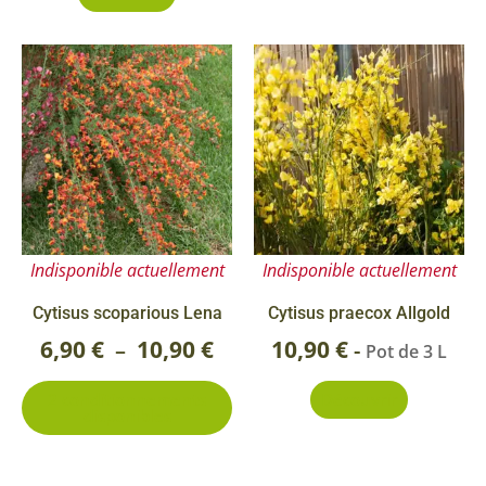
Ce
Plage
produit
de
a
prix :
plusieurs
6,90 €
variations.
Les
à
options
10,90 €
Indisponible actuellement
Indisponible actuellement
peuvent
être
Cytisus scoparious Lena
Cytisus praecox Allgold
choisies
6,90
€
10,90
€
10,90
€
–
-
Pot de 3 L
sur
2 conditionnements
Découvrir
la
disponibles
page
du