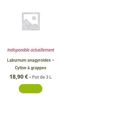
produit
Indisponible actuellement
Laburnum anagyroides –
Cytise à grappes
18,90
€
-
Pot de 3 L
Découvrir