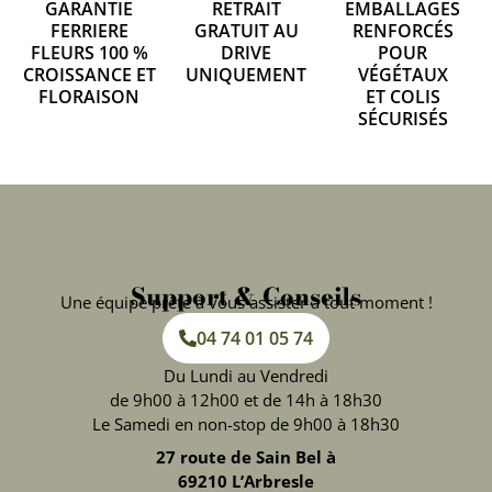
GARANTIE
RETRAIT
EMBALLAGES
FERRIERE
GRATUIT AU
RENFORCÉS
FLEURS 100 %
DRIVE
POUR
CROISSANCE ET
UNIQUEMENT
VÉGÉTAUX
FLORAISON
ET COLIS
SÉCURISÉS
Support & Conseils
Une équipe prête à vous assister à tout moment !
04 74 01 05 74
Du Lundi au Vendredi
de 9h00 à 12h00 et de 14h à 18h30
Le Samedi en non-stop de 9h00 à 18h30
27 route de Sain Bel à
69210 L’Arbresle