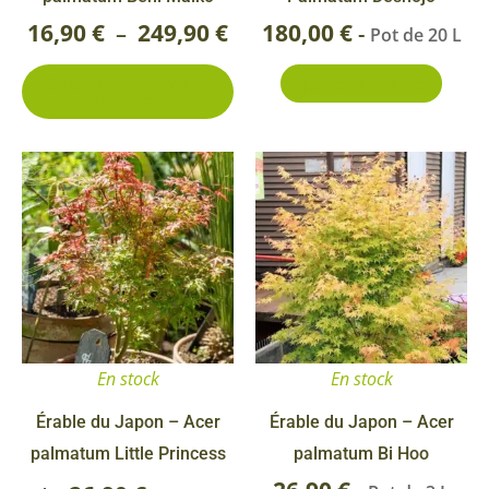
sur
16,90
€
249,90
€
180,00
€
–
-
Pot de 20 L
la
3 conditionnements
Ajouter au panier
page
disponibles
du
produit
Ce
produit
a
plusieurs
variations.
Les
options
En stock
En stock
peuvent
être
Érable du Japon – Acer
Érable du Japon – Acer
choisies
palmatum Little Princess
palmatum Bi Hoo
sur