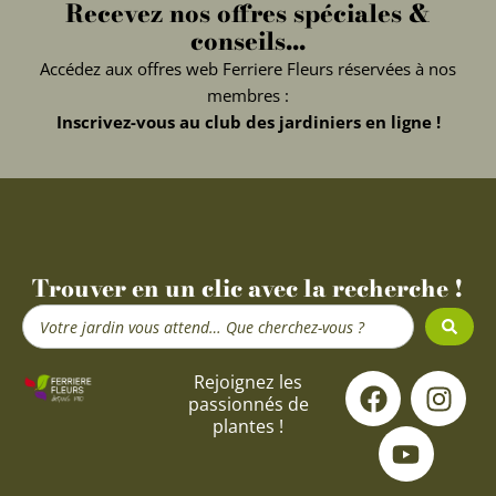
Recevez nos offres spéciales &
conseils...
Accédez aux offres web Ferriere Fleurs réservées à nos
membres :
Inscrivez-vous au club des jardiniers en ligne !
Trouver en un clic avec la recherche !
Search
...
F
Y
I
Rejoignez les
passionnés de
a
o
n
plantes !
c
u
s
e
t
t
b
u
a