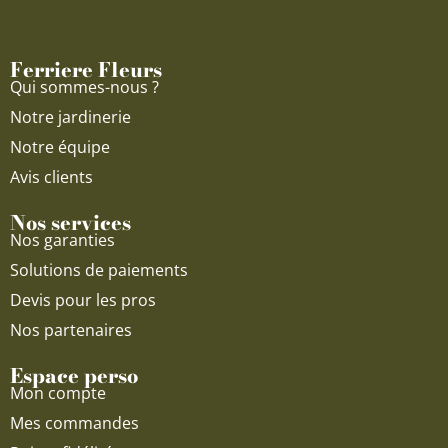
o
b
g
o
e
r
Ferriere Fleurs
k
a
Qui sommes-nous ?
m
Notre jardinerie
Notre équipe
Avis clients
Nos services
Nos garanties
Solutions de paiements
Devis pour les pros
Nos partenaires
Espace perso
Mon compte
Mes commandes