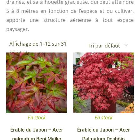
drainés, et sa silhouette gracieuse, qui peut atteindre
5 à 8 mètres en fonction de l’espèce et du cultivar,
apporte une structure aérienne à tout espace
paysager.
Affichage de 1–12 sur 31
résultats
Ce
Plage
produit
de
a
prix :
plusieurs
16,90 €
variations.
Les
à
options
249,90 €
En stock
En stock
peuvent
être
Érable du Japon – Acer
Érable du Japon – Acer
choisies
palmatum Beni Maiko
Palmatum Deshôjo