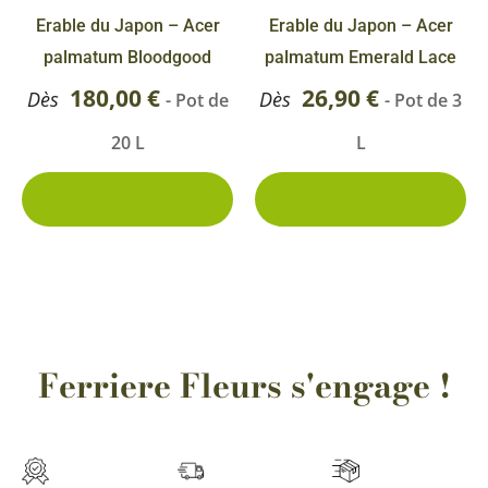
être
êt
Erable du Japon – Acer
Erable du Japon – Acer
choisies
ch
palmatum Bloodgood
palmatum Emerald Lace
sur
su
180,00
€
26,90
€
Dès
Dès
- Pot de
- Pot de 3
la
la
20 L
L
page
pa
du
du
3 conditionnements
2 conditionnements
disponibles
disponibles
produit
pr
Ferriere Fleurs s'engage !