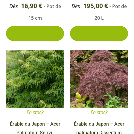
sur
su
16,90
€
195,00
€
Dès
Dès
- Pot de
- Pot de
la
la
15 cm
20 L
page
pa
du
du
3 conditionnements
2 conditionnements
disponibles
disponibles
produit
pr
Ce
pr
a
pl
va
Le
op
En stock
En stock
pe
êt
Érable du Japon – Acer
Érable du Japon – Acer
ch
Palmatum Seiryu
palmatum Dissectum