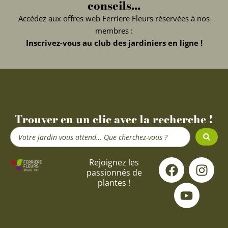
conseils...
Accédez aux offres web Ferriere Fleurs réservées à nos
membres :
Inscrivez-vous au club des jardiniers en ligne !
Trouver en un clic avec la recherche !
Search
...
F
Y
I
Rejoignez les
passionnés de
a
o
n
plantes !
c
u
s
e
t
t
b
u
a
o
b
g