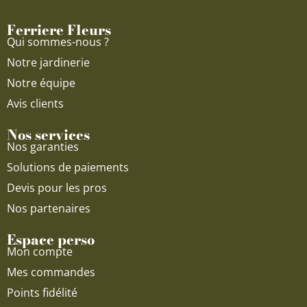
o
e
r
Ferriere Fleurs
k
a
Qui sommes-nous ?
m
Notre jardinerie
Notre équipe
Avis clients
Nos services
Nos garanties
Solutions de paiements
Devis pour les pros
Nos partenaires
Espace perso
Mon compte
Mes commandes
Points fidélité