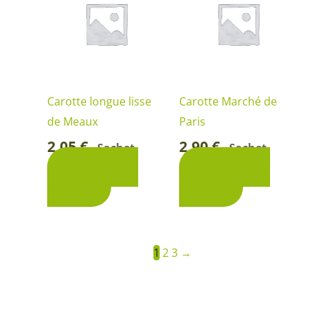
Carotte longue lisse
Carotte Marché de
de Meaux
Paris
2,05
€
2,90
€
Sachet
Sachet
-
-
Ajouter au
Ajouter au
panier
panier
1
2
3
→