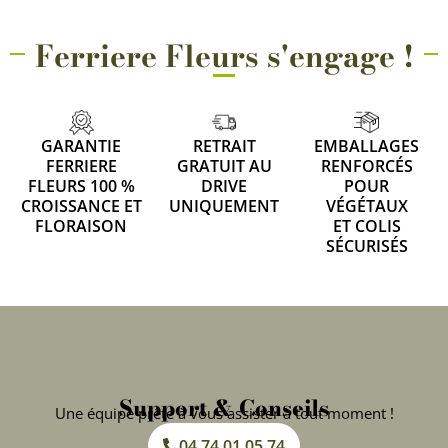
Ferriere Fleurs s'engage !
GARANTIE
RETRAIT
EMBALLAGES
FERRIERE
GRATUIT AU
RENFORCÉS
FLEURS 100 %
DRIVE
POUR
CROISSANCE ET
UNIQUEMENT
VÉGÉTAUX
FLORAISON
ET COLIS
SÉCURISÉS
Support & Conseils
Une équipe prête à vous assister à tout moment !
04 74 01 05 74