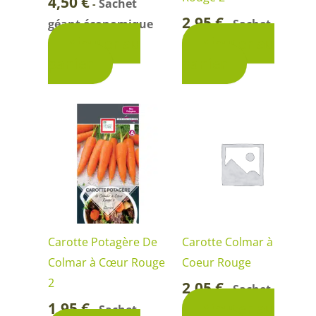
4,50
€
Sachet
-
2,95
€
géant économique
Sachet
-
Ajouter au
Ajouter au
panier
panier
Carotte Potagère De
Carotte Colmar à
Colmar à Cœur Rouge
Coeur Rouge
2
2,05
€
Sachet
-
1,95
€
Ajouter au
Sachet
-