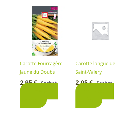
Carotte Fourragère
Carotte longue de
Jaune du Doubs
Saint-Valery
2,95
€
2,05
€
Sachet
Sachet
-
-
Ajouter au
Ajouter au
panier
panier