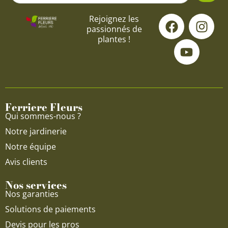
F
Y
I
Rejoignez les
passionnés de
a
o
n
plantes !
c
u
s
e
t
t
b
u
a
o
b
g
o
e
r
Ferriere Fleurs
k
a
Qui sommes-nous ?
m
Notre jardinerie
Notre équipe
Avis clients
Nos services
Nos garanties
Solutions de paiements
Devis pour les pros