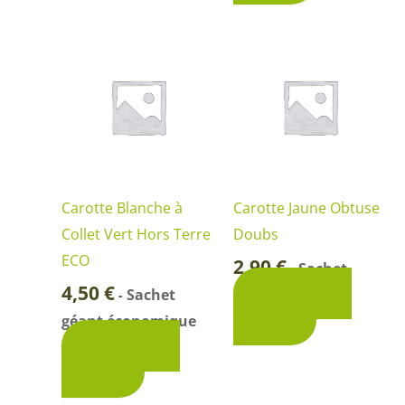
Carotte Blanche à
Carotte Jaune Obtuse
Collet Vert Hors Terre
Doubs
ECO
2,90
€
Sachet
-
4,50
€
Ajouter au
Sachet
-
panier
géant économique
Ajouter au
panier