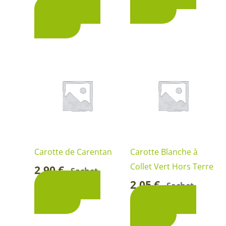
Ajouter au
panier
panier
Carotte de Carentan
Carotte Blanche à
Collet Vert Hors Terre
2,90
€
Sachet
-
2,05
€
Ajouter au
Sachet
-
panier
Ajouter au
panier