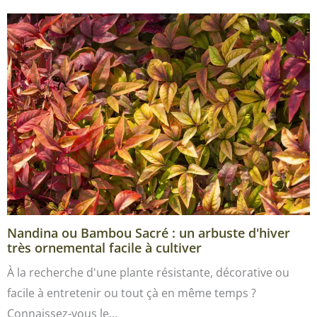
Nandina ou Bambou Sacré : un arbuste d'hiver
très ornemental facile à cultiver
À la recherche d'une plante résistante, décorative ou
facile à entretenir ou tout çà en même temps ?
Connaissez-vous le…