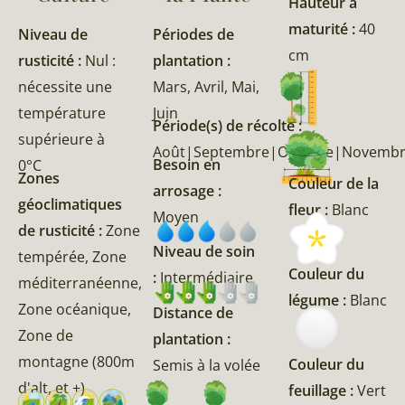
Hauteur à
maturité :
40
Niveau de
Périodes de
cm
rusticité :
Nul :
plantation :
nécessite une
Mars, Avril, Mai,
température
Juin
Période(s) de récolte :
supérieure à
Août|Septembre|Octobre|Novemb
Besoin en
0°C
Zones
Couleur de la
arrosage :
géoclimatiques
fleur :
Blanc
Moyen
de rusticité :
Zone
Niveau de soin
tempérée, Zone
Couleur du
:
Intermédiaire
méditerranéenne,
légume :
Blanc
Zone océanique,
Distance de
Zone de
plantation :
montagne (800m
Couleur du
Semis à la volée
d'alt, et +)
feuillage :
Vert