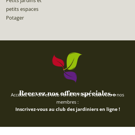
Petits jardins et
petits espaces
Potager
Recevez nos offres spéciales...
Accédez aux offres web Ferriere Fleurs réservées à nos
membres :
Inscrivez-vous au club des jardiniers en ligne !