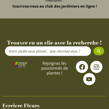
membres :
Inscrivez-vous au club des jardiniers en ligne !
Trouver en un clic avec la recherche !
Search
...
F
Y
I
Rejoignez les
passionnés de
a
o
n
plantes !
c
u
s
e
t
t
b
u
a
o
b
g
o
e
r
Ferriere Fleurs
k
a