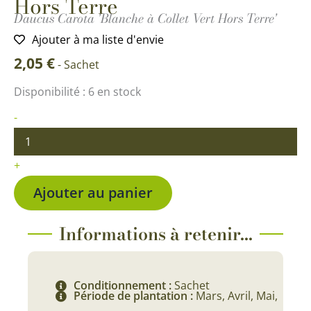
Hors Terre
Daucus Carota 'Blanche à Collet Vert Hors Terre'
Ajouter à ma liste d'envie
2,05
€
-
Sachet
quantité
Disponibilité :
6 en stock
de
Carotte
-
Blanche
à
Collet
+
Vert
Hors
Ajouter au panier
Terre
Informations à retenir...
Conditionnement :
Sachet
Période de plantation :
Mars, Avril, Mai,