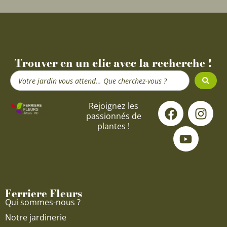
Trouver en un clic avec la recherche !
Search
...
F
Y
I
Rejoignez les
passionnés de
a
o
n
plantes !
c
u
s
e
t
t
b
u
a
o
b
g
o
e
r
Ferriere Fleurs
k
a
Qui sommes-nous ?
m
Notre jardinerie