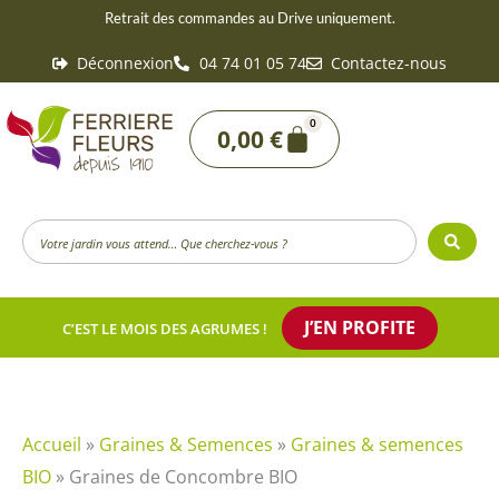
Aller
Retrait des commandes au Drive uniquement.
au
Déconnexion
04 74 01 05 74
Contactez-nous
contenu
0
Panier
0,00
€
Search
...
J’EN PROFITE
C’EST LE MOIS DES AGRUMES !
Accueil
»
Graines & Semences
»
Graines & semences
BIO
»
Graines de Concombre BIO