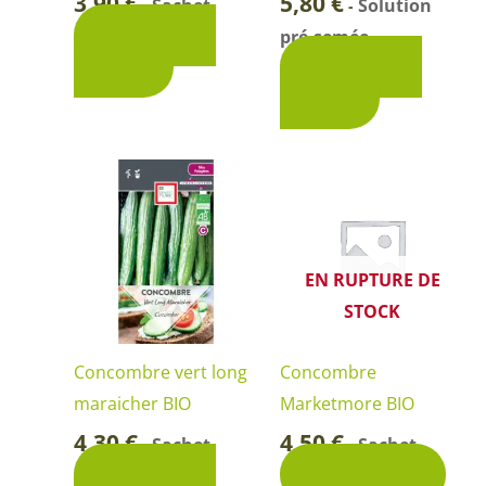
3,90
€
5,80
€
Sachet
Solution
-
-
Ajouter au
pré-semée
panier
Ajouter au
panier
EN RUPTURE DE
STOCK
Concombre vert long
Concombre
maraicher BIO
Marketmore BIO
4,30
€
4,50
€
Sachet
Sachet
-
-
Ajouter au
Découvrir