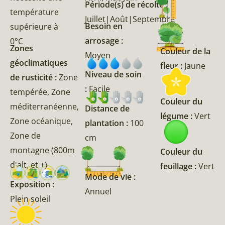
Période(s) de récolte :
température
Juillet|Août|Septembre
Besoin en
supérieure à
arrosage :
0°C
Zones
Couleur de la
Moyen
géoclimatiques
fleur :
Jaune
Niveau de soin
de rusticité :
Zone
:
Facile
tempérée, Zone
Couleur du
méditerranéenne,
Distance de
légume :
Vert
Zone océanique,
plantation :
100
Zone de
cm
montagne (800m
Couleur du
d'alt, et +)
feuillage :
Vert
Mode de vie :
Exposition :
Annuel
Plein soleil