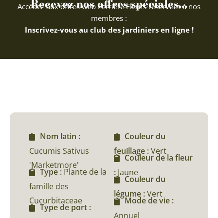
Recevez nos offres spéciales...
Accédez aux offres web Ferriere Fleurs réservées à nos
membres :
Inscrivez-vous au club des jardiniers en ligne !
Nom latin :
Couleur du
Cucumis Sativus
feuillage :
Vert
Couleur de la fleur
'Marketmore'
Type :
Plante de la
:
Jaune
Couleur du
famille des
légume :
Vert
Cucurbitaceae
Mode de vie :
Type de port :
Annuel