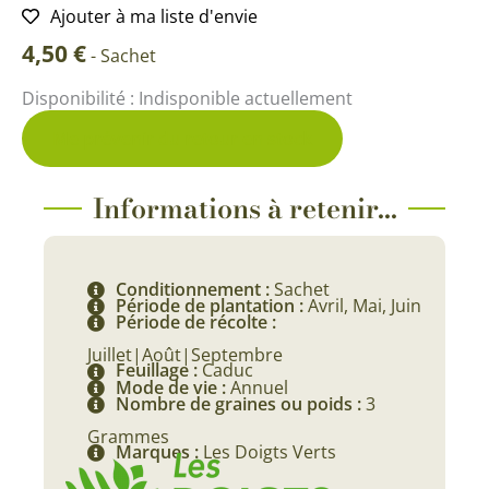
Ajouter à ma liste d'envie
4,50
€
-
Sachet
Disponibilité :
Indisponible actuellement
Me prévenir du retour en stock
Informations à retenir...
Conditionnement :
Sachet
Période de plantation :
Avril, Mai, Juin
Période de récolte :
Juillet|Août|Septembre
Feuillage :
Caduc
Mode de vie :
Annuel
Nombre de graines ou poids :
3
Grammes
Marques :
Les Doigts Verts