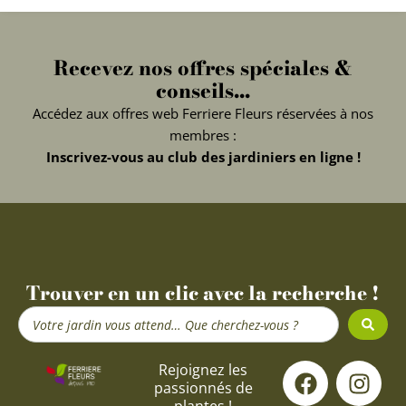
Recevez nos offres spéciales &
conseils...
Accédez aux offres web Ferriere Fleurs réservées à nos
membres :
Inscrivez-vous au club des jardiniers en ligne !
Trouver en un clic avec la recherche !
Search
...
F
Y
I
Rejoignez les
passionnés de
a
o
n