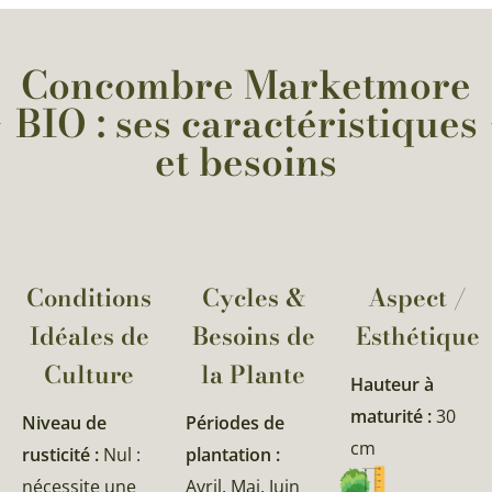
Concombre Marketmore
BIO : ses caractéristiques
et besoins
Conditions
Cycles &
Aspect /
Idéales de
Besoins de
Esthétique
Culture
la Plante​
Hauteur à
maturité :
30
Niveau de
Périodes de
cm
rusticité :
Nul :
plantation :
nécessite une
Avril, Mai, Juin