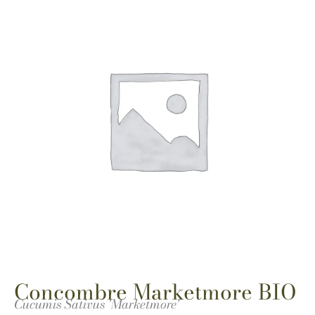
Concombre Marketmore BIO
Cucumis Sativus 'Marketmore'