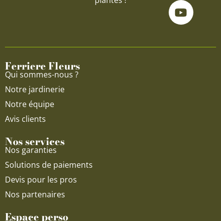
plantes !
c
u
s
e
t
t
b
u
a
o
b
g
o
e
r
Ferriere Fleurs
k
a
Qui sommes-nous ?
m
Notre jardinerie
Notre équipe
Avis clients
Nos services
Nos garanties
Solutions de paiements
Devis pour les pros
Nos partenaires
Espace perso