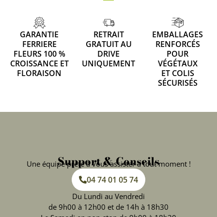
GARANTIE
RETRAIT
EMBALLAGES
FERRIERE
GRATUIT AU
RENFORCÉS
FLEURS 100 %
DRIVE
POUR
CROISSANCE ET
UNIQUEMENT
VÉGÉTAUX
FLORAISON
ET COLIS
SÉCURISÉS
Support & Conseils
Une équipe prête à vous assister à tout moment !
04 74 01 05 74
Du Lundi au Vendredi
de 9h00 à 12h00 et de 14h à 18h30