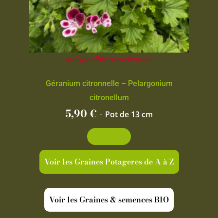
Indisponible actuellement
Géranium citronnelle – Pelargonium
citronellum
5,90
€
-
Pot de 13 cm
Découvrir
Voir les Graines Potageres de A à Z
Voir les Graines & semences BIO