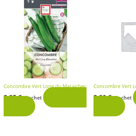
Rosiers à grosses fleurs
Semences
d’Antan
Rosiers parfumés
Bulbes de
Rosiers grimpants
Bulbes d
Concombre Vert Long du Maraicher
Concombre Vert L
2,95
€
2,90
€
Ajouter au
Sachet
Sachet
-
-
panier
panier