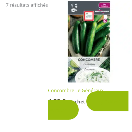
Arbustes de terre de bruyère
Plantes v
7 résultats affichés
Plantes Grimpantes
Plantes v
Arbres fruitiers
Plantes v
Conifères
Plantes v
Plantes méditerranéennes et exotiques
Plantes vi
Rosiers
Plantes vi
remarqua
Plantes vi
Lavande 
Concombre Le Généreux
4,30
€
Ajouter au
Graminé
Sachet
-
panier