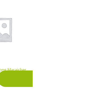
 & Graines Spéciales Fraîcheur
 fleurs de A à Z
u Potager
ong Maraicher
Ajouter au