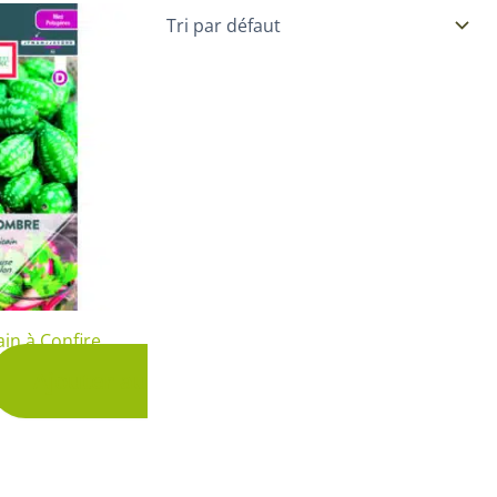
Plantes d’intérieur pour ombre
& semences BIO
Plantes pour salle de bain
Potageres en mélange
Plantes de bureau
 pour gazon & prairie
Plantes d’intérieur dépolluantes
ert & Plantes utiles
Plantes d’intérieur colorées
pour semis de printemps
Plantes tropicales d’intérieur
pour semis d’été
Plantes increvables
pour semis d’automne
 & Graines Spéciales Semis
in à Confire
Ajouter au
 & Graines Spéciales petit
 & Graines Spéciales grand