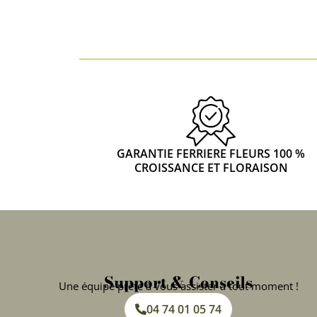
GARANTIE FERRIERE FLEURS 100 %
CROISSANCE ET FLORAISON
Support & Conseils
Une équipe prête à vous assister à tout moment !
04 74 01 05 74