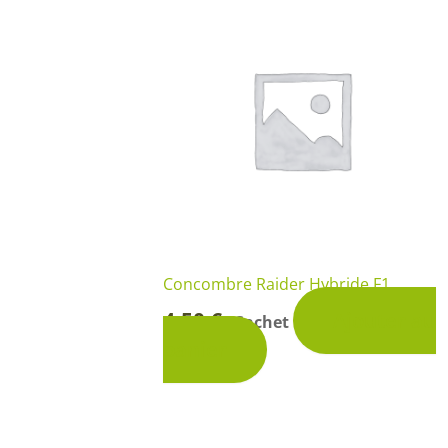
Concombre Raider Hybride F1
4,50
€
Ajouter au
Sachet
-
panier