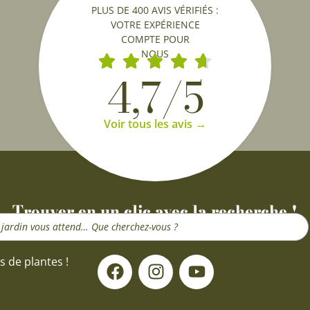
PLUS DE 400 AVIS VÉRIFIÉS :
VOTRE EXPÉRIENCE
COMPTE POUR
NOUS
4,7/5
Voir tous les avis →
Trouver en un clic avec la recherche !
F
I
Y
s de plantes !
a
n
o
c
s
u