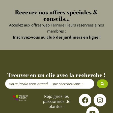
Recevez nos offres spéciales &
conseils...
Accédez aux offres web Ferriere Fleurs réservées à nos
membres :
Inscrivez-vous au club des jardiniers en ligne !
Trouver en un clic avec la recherche !
Search
...
F
Y
I
Rejoignez les
passionnés de
a
o
n
plantes !
c
u
s