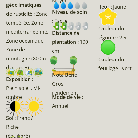
Moyen
géoclimatiques
fleur :
Jaune
Niveau de soin
de rusticité :
Zone
:
Facile
tempérée, Zone
Couleur du
méditerranéenne,
Distance de
légume :
Vert
Zone océanique,
plantation :
100
Zone de
cm
montagne (800m
Couleur du
d'alt, et +)
feuillage :
Vert
Nota Bene :
Exposition :
Gros
Plein soleil, Mi-
rendement
Mode de vie :
ombre
Annuel
Sol :
Franc /
Riche
(équilibré)