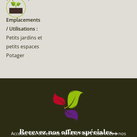
Emplacements
/ Utilisations :
Petits jardins et
petits espaces
Potager
Recevez nos offres spéciales...
Accédez aux offres web Ferriere Fleurs réservées à nos