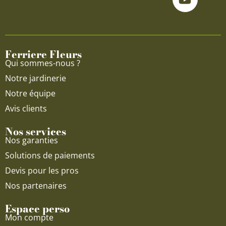
e
t
t
b
u
a
o
b
g
o
e
r
Ferriere Fleurs
k
a
Qui sommes-nous ?
m
Notre jardinerie
Notre équipe
Avis clients
Nos services
Nos garanties
Solutions de paiements
Devis pour les pros
Nos partenaires
Espace perso
Mon compte