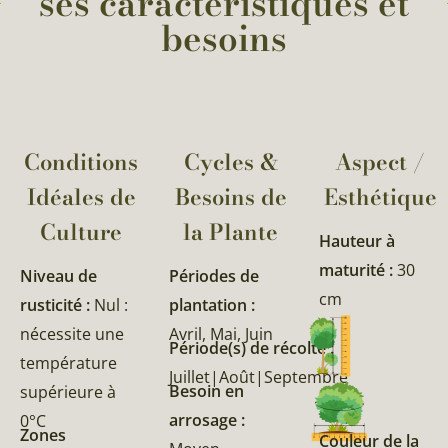
ses caractéristiques et
besoins
Conditions
Cycles &
Aspect /
Idéales de
Besoins de
Esthétique
Culture
la Plante​
Hauteur à
maturité :
30
Niveau de
Périodes de
cm
rusticité :
Nul :
plantation :
nécessite une
Avril, Mai, Juin
Période(s) de récolte :
température
Juillet|Août|Septembre
Besoin en
supérieure à
arrosage :
0°C
Zones
Couleur de la