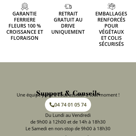
GARANTIE
RETRAIT
EMBALLAGES
FERRIERE
GRATUIT AU
RENFORCÉS
FLEURS 100 %
DRIVE
POUR
CROISSANCE ET
UNIQUEMENT
VÉGÉTAUX
FLORAISON
ET COLIS
SÉCURISÉS
Support & Conseils
Une équipe prête à vous assister à tout moment !
04 74 01 05 74
Du Lundi au Vendredi
de 9h00 à 12h00 et de 14h à 18h30
Le Samedi en non-stop de 9h00 à 18h30