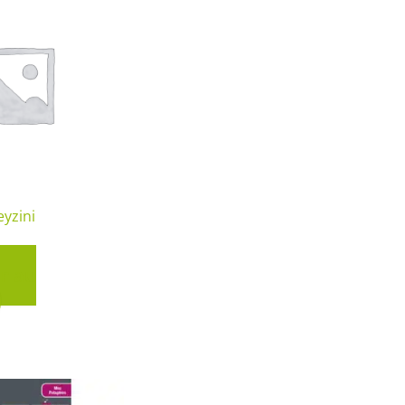
 & Graines Spéciales Fraîcheur
 fleurs de A à Z
u Potager
eyzini
het
r au