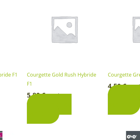
Rosiers à grosses fleurs
Semences
d’Antan
Rosiers parfumés
Bulbes de
Rosiers grimpants
Bulbes d
ride F1
Courgette Gold Rush Hybride
Courgette Gr
F1
4,50
€
Sac
-
5,80
€
Ajoute
Sachet
-
Ajouter au
panier
panier