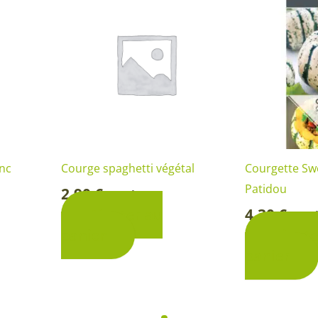
anc
Courge spaghetti végétal
Courgette Sw
Patidou
2,90
€
Sachet
-
4,30
€
Ajouter au
Sac
-
panier
Ajoute
panier