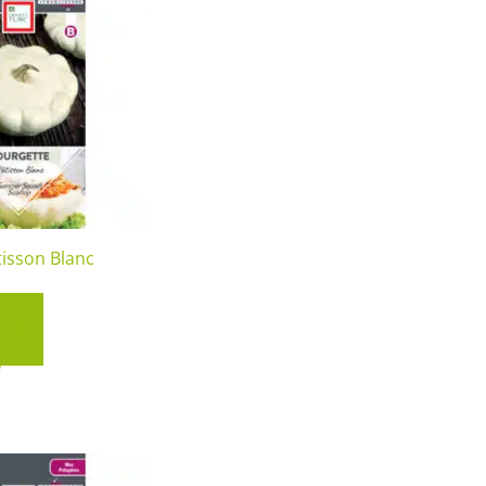
tisson Blanc
het
r au