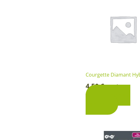
Courgette Diamant Hyb
4,50
€
Sachet
-
Ajouter au
panier