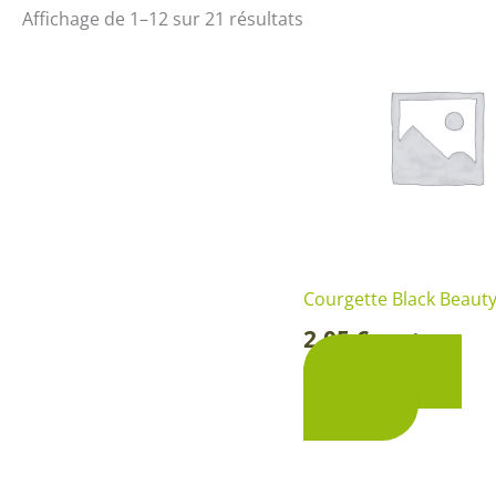
Arbustes de terre de bruyère
Plantes v
Affichage de 1–12 sur 21 résultats
Plantes Grimpantes
Plantes v
Arbres fruitiers
Plantes v
Conifères
Plantes v
Plantes méditerranéennes et exotiques
Plantes vi
Rosiers
Plantes vi
remarqua
Plantes vi
Courgette Black Beaut
2,05
€
Lavande 
Sachet
-
Ajouter au
Graminé
panier