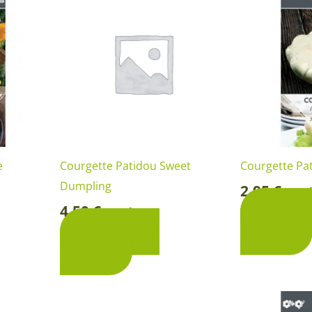
e
Courgette Patidou Sweet
Courgette Pa
Dumpling
2,95
€
Sac
-
4,50
€
Ajoute
Sachet
-
Ajouter au
panier
panier