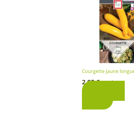
Courgette Jaune longu
2,95
€
Sachet
-
Ajouter au
panier