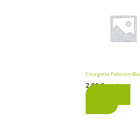
Courgette Patisson Bl
2,90
€
Sachet
-
Ajouter au
panier