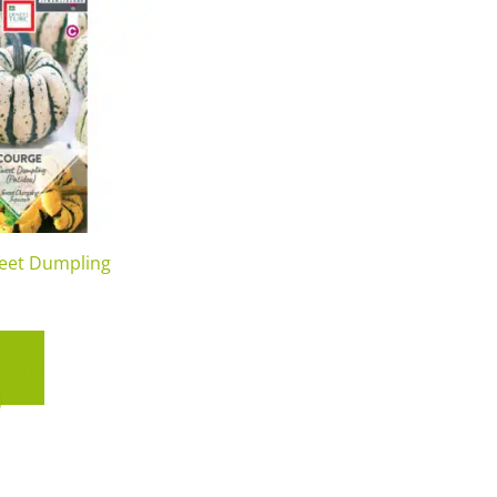
eet Dumpling
het
r au