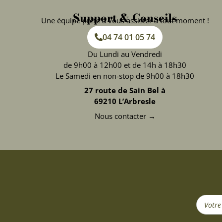
Support & Conseils
Une équipe prête à vous assister à tout moment !
04 74 01 05 74
Du Lundi au Vendredi
de 9h00 à 12h00 et de 14h à 18h30
Le Samedi en non-stop de 9h00 à 18h30
27 route de Sain Bel à
69210 L’Arbresle
Nous contacter →
Search
...