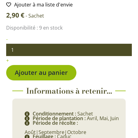
Ajouter à ma liste d'envie
2,90
€
-
Sachet
quantité
Disponibilité :
9 en stock
de
Courge
-
spaghetti
végétal
+
Ajouter au panier
Informations à retenir...
Conditionnement :
Sachet
Période de plantation :
Avril, Mai, Juin
Période de récolte :
Août|Septembre|Octobre
Feuillage :
Caduc