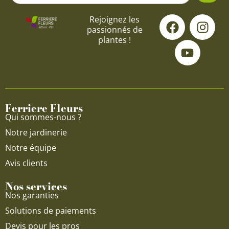
F
Y
I
Rejoignez les
passionnés de
a
o
n
plantes !
c
u
s
e
t
t
b
u
a
o
b
g
o
e
r
Ferriere Fleurs
k
a
Qui sommes-nous ?
m
Notre jardinerie
Notre équipe
Avis clients
Nos services
Nos garanties
Solutions de paiements
Devis pour les pros