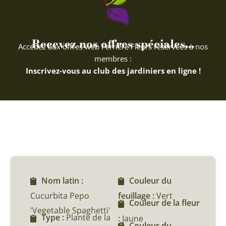
Recevez nos offres spéciales...
Accédez aux offres web Ferriere Fleurs réservées à nos
membres :
Inscrivez-vous au club des jardiniers en ligne !
Nom latin :
Couleur du
Cucurbita Pepo
feuillage :
Vert
Couleur de la fleur
'Vegetable Spaghetti'
Type :
Plante de la
:
Jaune
Couleur du