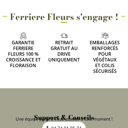
Ferriere Fleurs s'engage !
GARANTIE
RETRAIT
EMBALLAGES
FERRIERE
GRATUIT AU
RENFORCÉS
FLEURS 100 %
DRIVE
POUR
CROISSANCE ET
UNIQUEMENT
VÉGÉTAUX
FLORAISON
ET COLIS
SÉCURISÉS
Support & Conseils
Une équipe prête à vous assister à tout moment !