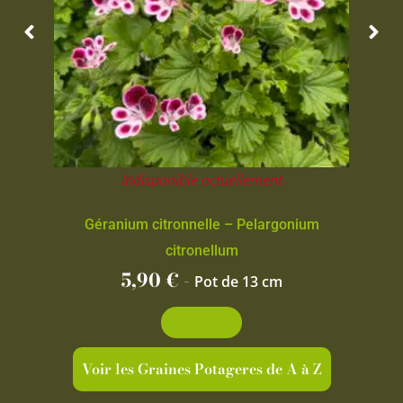
Indisponible actuellement
Géranium citronnelle – Pelargonium
citronellum
5,90
€
-
Pot de 13 cm
Découvrir
Voir les Graines Potageres de A à Z