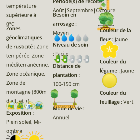
Période(s) de récolte :
température
Août|Septembre|Octobre
Besoin en
supérieure à
arrosage :
0°C
Zones
Couleur de la
Moyen
géoclimatiques
fleur :
Jaune
Niveau de soin
de rusticité :
Zone
:
Facile
tempérée, Zone
Couleur du
méditerranéenne,
Distance de
légume :
Jaune
Zone océanique,
plantation :
Zone de
100-150 cm
montagne (800m
Couleur du
d'alt, et +)
feuillage :
Vert
Mode de vie :
Exposition :
Annuel
Plein soleil, Mi-
ombre