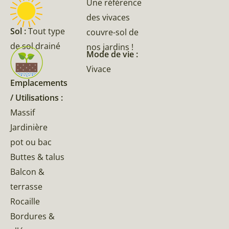
Une référence
des vivaces
Sol :
Tout type
couvre-sol de
de sol drainé
nos jardins !
Mode de vie :
Vivace
Emplacements
/ Utilisations :
Massif
Jardinière
pot ou bac
Buttes & talus
Balcon &
terrasse
Rocaille
Bordures &