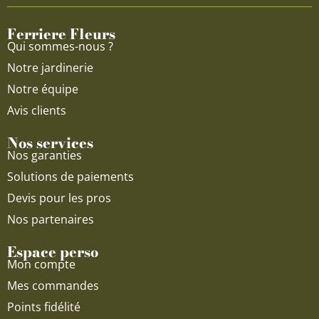
o
b
g
o
e
r
Ferriere Fleurs
k
a
Qui sommes-nous ?
m
Notre jardinerie
Notre équipe
Avis clients
Nos services
Nos garanties
Solutions de paiements
Devis pour les pros
Nos partenaires
Espace perso
Mon compte
Mes commandes
Points fidélité