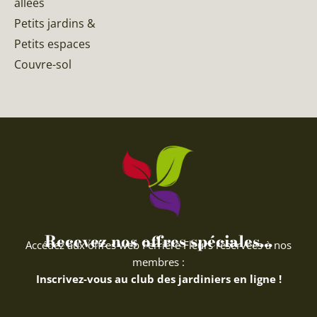
allées
Petits jardins &
Petits espaces
Couvre-sol
Recevez nos offres spéciales...
Accédez aux offres web Ferriere Fleurs réservées à nos
membres :
Inscrivez-vous au club des jardiniers en ligne !