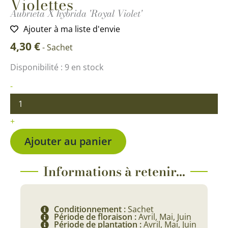
Violettes
Aubrieta X hybrida 'Royal Violet'
Ajouter à ma liste d'envie
4,30
€
-
Sachet
quantité
Disponibilité :
9 en stock
de
Aubrietia
-
à
Grandes
Fleurs
+
Violettes
Ajouter au panier
Informations à retenir...
Conditionnement :
Sachet
Période de floraison :
Avril, Mai, Juin
Période de plantation :
Avril, Mai, Juin