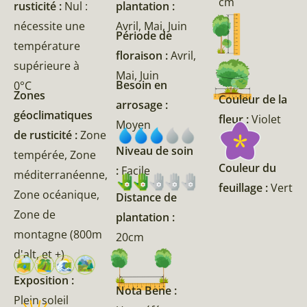
cm
rusticité :
Nul :
plantation :
nécessite une
Avril, Mai, Juin
Période de
température
floraison :
Avril,
supérieure à
Mai, Juin
Besoin en
0°C
Zones
Couleur de la
arrosage :
géoclimatiques
fleur :
Violet
Moyen
de rusticité :
Zone
Niveau de soin
tempérée, Zone
Couleur du
:
Facile
méditerranéenne,
feuillage :
Vert
Zone océanique,
Distance de
Zone de
plantation :
montagne (800m
20cm
d'alt, et +)
Exposition :
Nota Bene :
Plein soleil