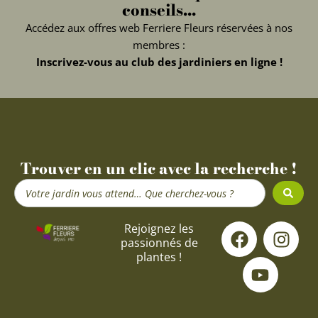
conseils...
Accédez aux offres web Ferriere Fleurs réservées à nos
membres :
Inscrivez-vous au club des jardiniers en ligne !
Trouver en un clic avec la recherche !
Search
...
F
Y
I
Rejoignez les
passionnés de
a
o
n
plantes !
c
u
s
e
t
t
b
u
a