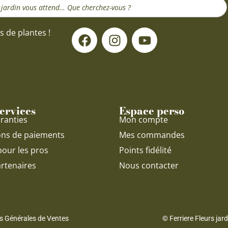
F
I
Y
s de plantes !
a
n
o
c
s
u
e
t
t
b
a
u
o
g
b
o
r
e
ervices
Espace perso
k
a
ranties
Mon compte
m
ons de paiements
Mes commandes
pour les pros
Points fidélité
rtenaires
Nous contacter
s Générales de Ventes
© Ferriere Fleurs jar