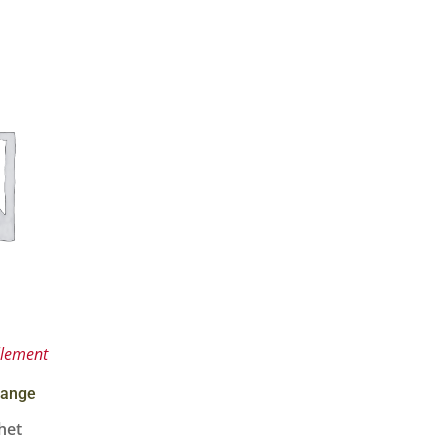
 & Graines Spéciales Fraîcheur
 fleurs de A à Z
u Potager
llement
range
het