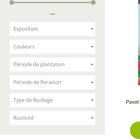
Arbustes de terre de bruyère
Plantes v
—
Plantes Grimpantes
Plantes v
Arbres fruitiers
Plantes v
Exposition
Conifères
Plantes v
Couleurs
Plantes méditerranéennes et exotiques
Plantes vi
Rosiers
Période de plantation
Plantes vi
remarqua
Période de floraison
Plantes vi
Lavande 
Type de feuillage
Pavot 
Graminé
Rusticité