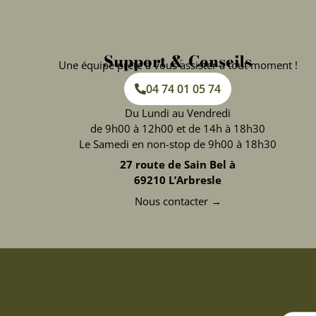
Support & Conseils
Une équipe prête à vous assister à tout moment !
04 74 01 05 74
Du Lundi au Vendredi
de 9h00 à 12h00 et de 14h à 18h30
Le Samedi en non-stop de 9h00 à 18h30
27 route de Sain Bel à
69210 L’Arbresle
Nous contacter →