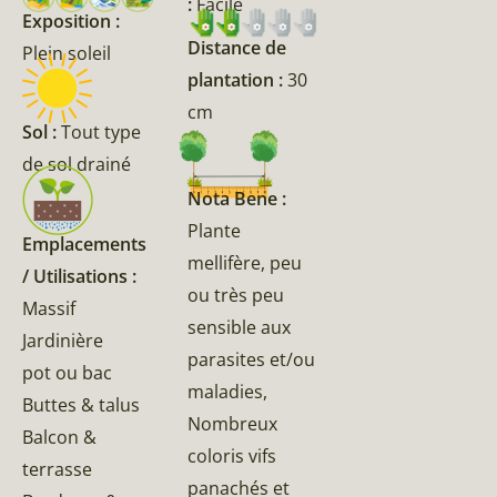
:
Facile
Exposition :
Distance de
Plein soleil
plantation :
30
cm
Sol :
Tout type
de sol drainé
Nota Bene :
Plante
Emplacements
mellifère, peu
/ Utilisations :
ou très peu
Massif
sensible aux
Jardinière
parasites et/ou
pot ou bac
maladies,
Buttes & talus
Nombreux
Balcon &
coloris vifs
terrasse
panachés et