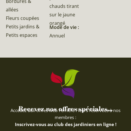
Bordures &
chauds tirant
allées
sur le jaune
Fleurs coupées
orangé
Petits jardins &
Mode de vie :
Petits espaces
Annuel
Recevez nos offres spéciales...
Accédez aux offres web Ferriere Fleurs réservées à nos
membres :
Inscrivez-vous au club des jardiniers en ligne !