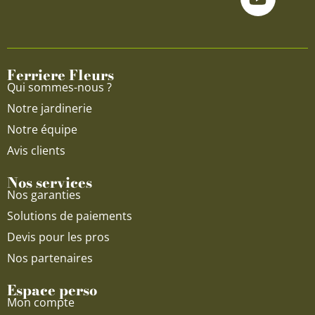
e
t
t
b
u
a
o
b
g
o
e
r
Ferriere Fleurs
k
a
Qui sommes-nous ?
m
Notre jardinerie
Notre équipe
Avis clients
Nos services
Nos garanties
Solutions de paiements
Devis pour les pros
Nos partenaires
Espace perso
Mon compte