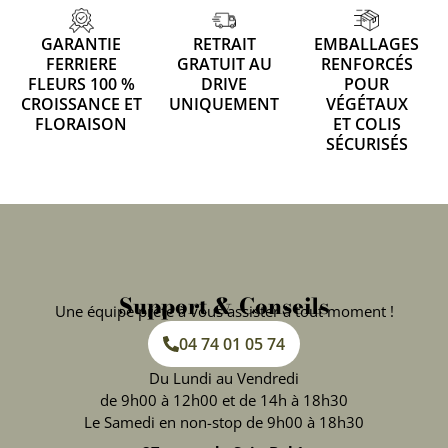
GARANTIE
RETRAIT
EMBALLAGES
FERRIERE
GRATUIT AU
RENFORCÉS
FLEURS 100 %
DRIVE
POUR
CROISSANCE ET
UNIQUEMENT
VÉGÉTAUX
FLORAISON
ET COLIS
SÉCURISÉS
Support & Conseils
Une équipe prête à vous assister à tout moment !
04 74 01 05 74
Du Lundi au Vendredi
de 9h00 à 12h00 et de 14h à 18h30
Le Samedi en non-stop de 9h00 à 18h30