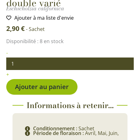
double varié
Eschscholzia californica
Ajouter à ma liste d'envie
2,90
€
-
Sachet
quantité
Disponibilité :
8 en stock
de
Eschscholtzia
-
de
Californie
double
+
varié
Ajouter au panier
Informations à retenir...
Conditionnement :
Sachet
Période de floraison :
Avril, Mai, Juin,