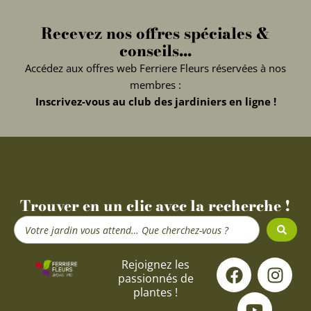
Recevez nos offres spéciales &
conseils...
Accédez aux offres web Ferriere Fleurs réservées à nos
membres :
Inscrivez-vous au club des jardiniers en ligne !
Trouver en un clic avec la recherche !
Search
...
F
Y
I
Rejoignez les
passionnés de
a
o
n
plantes !
c
u
s