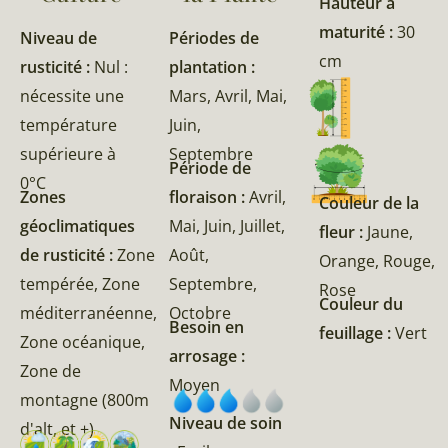
Hauteur à
maturité :
30
Niveau de
Périodes de
cm
rusticité :
Nul :
plantation :
nécessite une
Mars, Avril, Mai,
température
Juin,
supérieure à
Septembre
Période de
0°C
Zones
floraison :
Avril,
Couleur de la
géoclimatiques
Mai, Juin, Juillet,
fleur :
Jaune,
de rusticité :
Zone
Août,
Orange, Rouge,
tempérée, Zone
Septembre,
Rose
Couleur du
méditerranéenne,
Octobre
Besoin en
feuillage :
Vert
Zone océanique,
arrosage :
Zone de
Moyen
montagne (800m
Niveau de soin
d'alt, et +)