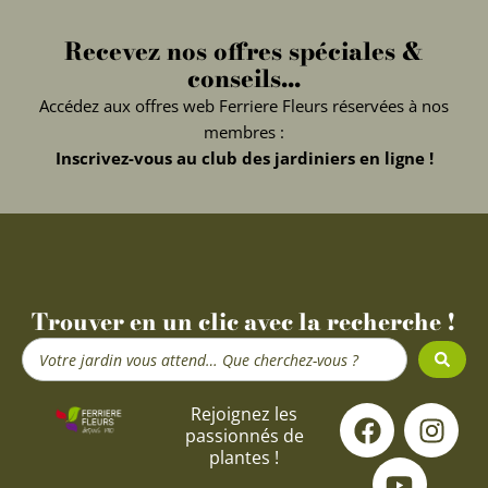
Recevez nos offres spéciales &
conseils...
Accédez aux offres web Ferriere Fleurs réservées à nos
membres :
Inscrivez-vous au club des jardiniers en ligne !
Trouver en un clic avec la recherche !
Search
...
F
Y
I
Rejoignez les
passionnés de
a
o
n
plantes !
c
u
s