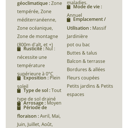
maladies.
géoclimatique :
Zone
Mode de vie :
tempérée, Zone
Annuel
Emplacement /
méditerranéenne,
Zone océanique,
Utilisation :
Massif
Zone de montagne
Jardinière
(800m d'alt, et +)
pot ou bac
Rusticité :
Nul :
Buttes & talus
nécessite une
Balcon & terrasse
température
Bordures & allées
supérieure à 0°C
Fleurs coupées
Exposition :
Plein
Petits jardins & Petits
soleil
Type de sol :
Tout
espaces
type de sol drainé
Arrosage :
Moyen
Période de
floraison :
Avril, Mai,
Juin, Juillet, Août,