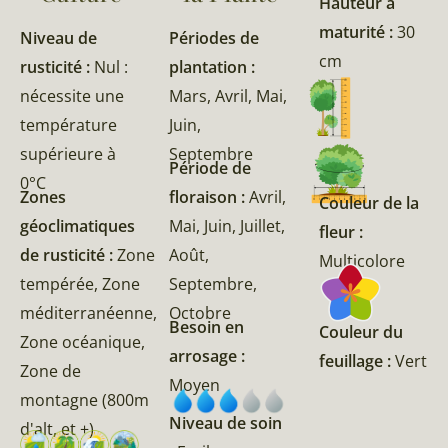
Hauteur à
maturité :
30
Niveau de
Périodes de
cm
rusticité :
Nul :
plantation :
nécessite une
Mars, Avril, Mai,
température
Juin,
supérieure à
Septembre
Période de
0°C
Zones
floraison :
Avril,
Couleur de la
géoclimatiques
Mai, Juin, Juillet,
fleur :
de rusticité :
Zone
Août,
Multicolore
tempérée, Zone
Septembre,
méditerranéenne,
Octobre
Besoin en
Couleur du
Zone océanique,
arrosage :
feuillage :
Vert
Zone de
Moyen
montagne (800m
Niveau de soin
d'alt, et +)