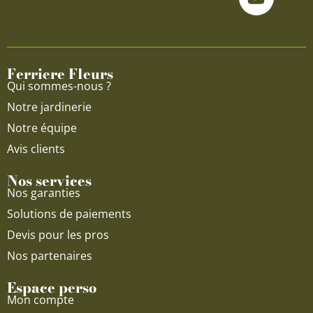
e
t
t
b
u
a
o
b
g
o
e
r
Ferriere Fleurs
k
a
Qui sommes-nous ?
m
Notre jardinerie
Notre équipe
Avis clients
Nos services
Nos garanties
Solutions de paiements
Devis pour les pros
Nos partenaires
Espace perso
Mon compte