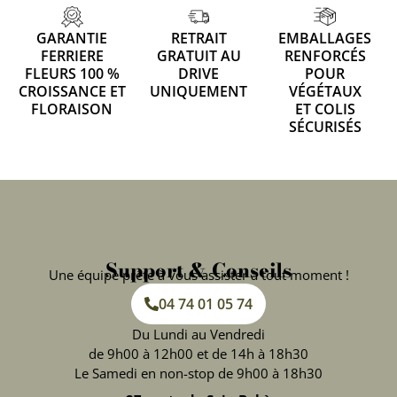
GARANTIE
RETRAIT
EMBALLAGES
FERRIERE
GRATUIT AU
RENFORCÉS
FLEURS 100 %
DRIVE
POUR
CROISSANCE ET
UNIQUEMENT
VÉGÉTAUX
FLORAISON
ET COLIS
SÉCURISÉS
Support & Conseils
Une équipe prête à vous assister à tout moment !
04 74 01 05 74
Du Lundi au Vendredi
de 9h00 à 12h00 et de 14h à 18h30
Le Samedi en non-stop de 9h00 à 18h30