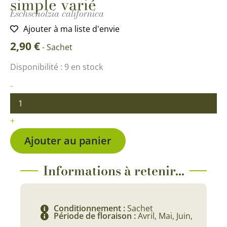
simple varié
Eschscholzia californica
Ajouter à ma liste d'envie
2,90
€
-
Sachet
quantité
Disponibilité :
9 en stock
de
Eschscholtzia
-
de
Californie
simple
+
varié
Ajouter au panier
Informations à retenir...
Conditionnement :
Sachet
Période de floraison :
Avril, Mai, Juin,