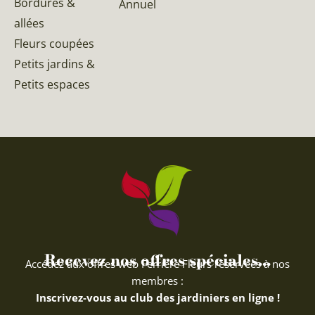
Bordures &
Annuel
allées
Fleurs coupées
Petits jardins &
Petits espaces
Recevez nos offres spéciales...
Accédez aux offres web Ferriere Fleurs réservées à nos
membres :
Inscrivez-vous au club des jardiniers en ligne !