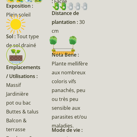
:
Facile
Exposition :
Distance de
Plein soleil
plantation :
30
cm
Sol :
Tout type
de sol drainé
Nota Bene :
Plante mellifère
Emplacements
aux nombreux
/ Utilisations :
coloris vifs
Massif
panachés, peu
Jardinière
ou très peu
pot ou bac
sensible aux
Buttes & talus
parasites et/ou
Balcon &
maladies.
terrasse
Mode de vie :