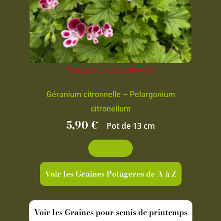
Indisponible actuellement
Géranium citronnelle – Pelargonium
citronellum
5,90
€
-
Pot de 13 cm
Découvrir
Voir les Graines Potageres de A à Z
Voir les Graines pour semis de printemps