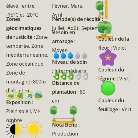
élevé : entre
Février, Mars,
-15°C et -20°C
Avril
Zones
Période(s) de récolte :
géoclimatiques
Juillet|Août|Septembre
Besoin en
de rusticité :
Zone
Couleur de la
arrosage :
tempérée, Zone
fleur :
Violet
Moyen
méditerranéenne,
Niveau de soin
Zone océanique,
Couleur du
:
Intermédiaire
Zone de
légume :
Vert
montagne (800m
Distance de
d'alt, et +)
plantation :
80
Couleur du
cm
Exposition :
feuillage :
Vert
Plein soleil, Mi-
ombre
Nota Bene :
Production