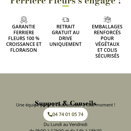
Ferriere Fleurs s'engage !
GARANTIE
RETRAIT
EMBALLAGES
FERRIERE
GRATUIT AU
RENFORCÉS
FLEURS 100 %
DRIVE
POUR
CROISSANCE ET
UNIQUEMENT
VÉGÉTAUX
FLORAISON
ET COLIS
SÉCURISÉS
Support & Conseils
Une équipe prête à vous assister à tout moment !
04 74 01 05 74
Du Lundi au Vendredi
de 9h00 à 12h00 et de 14h à 18h30