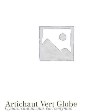
Artichaut Vert Globe
Cynara cardunculus var. scolymus