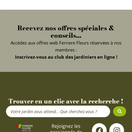
Recevez nos offres spéciales &
conseils...
Accédez aux offres web Ferriere Fleurs réservées à nos
membres :
Inscrivez-vous au club des jardiniers en ligne !
Trouver en un clic avec la recherche !
Search
...
F
Y
I
Rejoignez les