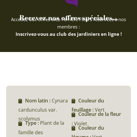
Recevez nos offres spéciales...
Accédez aux offres web Ferriere Fleurs réservées à nos
membres :
Inscrivez-vous au club des jardiniers en ligne !
Nom latin :
Cynara
Couleur du
cardunculus var.
feuillage :
Vert
Couleur de la fleur
scolymus
Type :
Plant de la
:
Violet
Couleur du
famille des
légume :
Vert