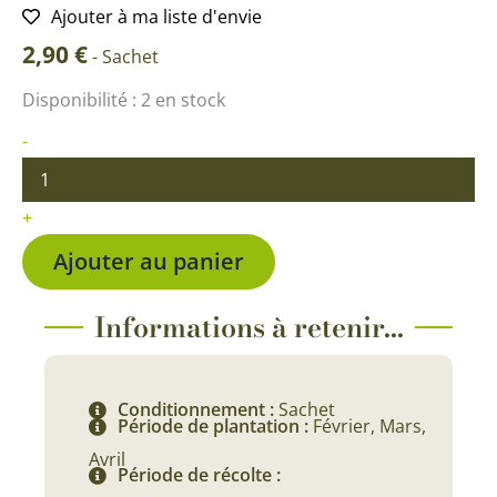
Ajouter à ma liste d'envie
2,90
€
-
Sachet
quantité
Disponibilité :
2 en stock
de
Artichaut
-
Vert
Globe
+
Ajouter au panier
Informations à retenir...
Conditionnement :
Sachet
Période de plantation :
Février, Mars,
Avril
Période de récolte :