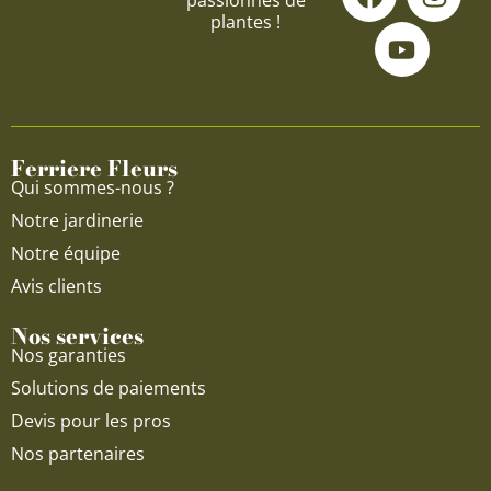
passionnés de
a
o
n
plantes !
c
u
s
e
t
t
b
u
a
o
b
g
o
e
r
Ferriere Fleurs
k
a
Qui sommes-nous ?
m
Notre jardinerie
Notre équipe
Avis clients
Nos services
Nos garanties
Solutions de paiements
Devis pour les pros
Nos partenaires