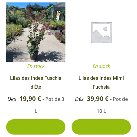
Ce
Ce
produit
pr
a
a
plusieurs
pl
variations.
va
Les
Le
options
op
En stock
En stock
peuvent
pe
être
êt
Lilas des Indes Fuschia
Lilas des Indes Mimi
choisies
ch
d’Été
Fuchsia
sur
su
19,90
€
39,90
€
Dès
Dès
- Pot de 3
- Pot de
la
la
L
10 L
page
pa
du
du
2 conditionnements
2 conditionnements
disponibles
disponibles
produit
pr