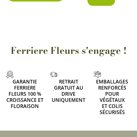
Découvrir
page
du
produit
Ferriere Fleurs s'engage !
GARANTIE
RETRAIT
EMBALLAGES
FERRIERE
GRATUIT AU
RENFORCÉS
FLEURS 100 %
DRIVE
POUR
CROISSANCE ET
UNIQUEMENT
VÉGÉTAUX
FLORAISON
ET COLIS
SÉCURISÉS