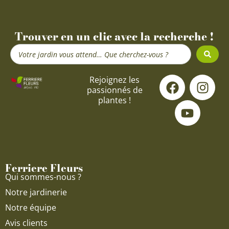
Trouver en un clic avec la recherche !
Search
...
F
Y
I
Rejoignez les
passionnés de
a
o
n
plantes !
c
u
s
e
t
t
b
u
a
o
b
g
o
e
r
Ferriere Fleurs
k
a
Qui sommes-nous ?
m
Notre jardinerie
Notre équipe
Avis clients