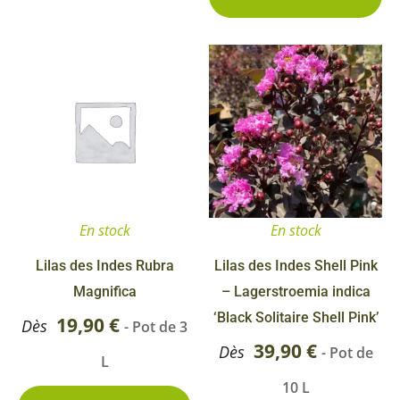
disponibles
pr
Ce
Ce
produit
pr
a
a
plusieurs
pl
variations.
va
Les
Le
options
op
En stock
En stock
peuvent
pe
être
êt
Lilas des Indes Rubra
Lilas des Indes Shell Pink
choisies
ch
Magnifica
– Lagerstroemia indica
sur
su
‘Black Solitaire Shell Pink’
19,90
€
Dès
- Pot de 3
la
la
39,90
€
Dès
- Pot de
L
page
pa
10 L
du
du