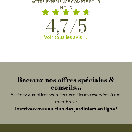
VOTRE EXPÉRIENCE COMPTE POUR
NOUS
4,7/5
Voir tous les avis →
Recevez nos offres spéciales &
conseils...
Accédez aux offres web Ferriere Fleurs réservées à nos
membres :
Inscrivez-vous au club des jardiniers en ligne !