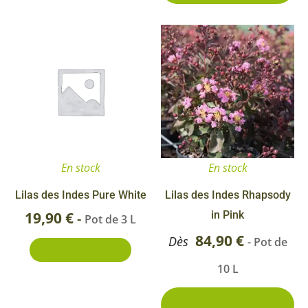
Ce
pr
a
pl
va
Le
op
En stock
En stock
pe
êt
Lilas des Indes Pure White
Lilas des Indes Rhapsody
ch
19,90
€
in Pink
-
Pot de 3 L
su
84,90
€
Dès
- Pot de
Ajouter au panier
la
10 L
pa
du
2 conditionnements