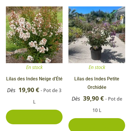
Ce
Ce
produit
pr
a
a
plusieurs
pl
variations.
va
Les
Le
options
op
En stock
En stock
peuvent
pe
être
êt
Lilas des Indes Neige d’Été
Lilas des Indes Petite
choisies
ch
Orchidée
19,90
€
Dès
- Pot de 3
sur
su
39,90
€
Dès
- Pot de
L
la
la
10 L
page
pa
2 conditionnements
disponibles
du
du
2 conditionnements
disponibles
produit
pr