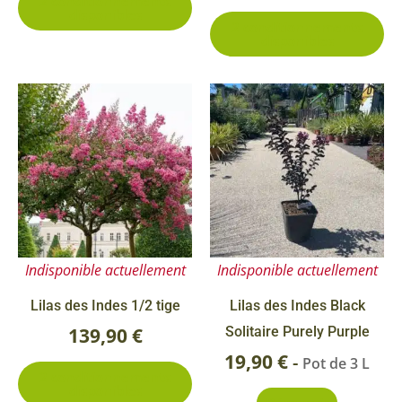
2 conditionnements
disponibles
produit
pr
2 conditionnements
disponibles
Ce
produit
a
plusieurs
variations.
Les
options
Indisponible actuellement
Indisponible actuellement
peuvent
être
Lilas des Indes 1/2 tige
Lilas des Indes Black
choisies
139,90
€
Solitaire Purely Purple
sur
19,90
€
-
Pot de 3 L
2 conditionnements
la
disponibles