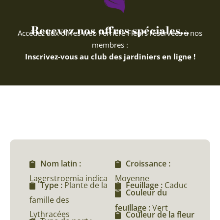
Recevez nos offres spéciales...
Accédez aux offres web Ferriere Fleurs réservées à nos
membres :
Inscrivez-vous au club des jardiniers en ligne !
Nom latin :
Croissance :
Lagerstroemia indica
Moyenne
Type :
Plante de la
Feuillage :
Caduc
Couleur du
famille des
feuillage :
Vert
Lythracées
Couleur de la fleur