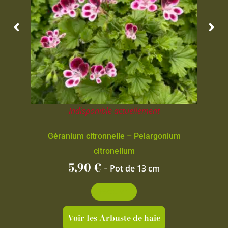
Indisponible actuellement
Géranium citronnelle – Pelargonium
citronellum
5,90
€
-
Pot de 13 cm
Découvrir
Voir les Arbuste de haie