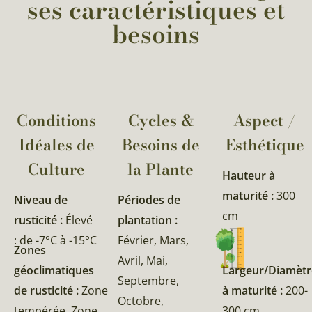
ses caractéristiques et
besoins
Conditions
Cycles &
Aspect /
Idéales de
Besoins de
Esthétique
Culture
la Plante​
Hauteur à
maturité :
300
Niveau de
Périodes de
cm
rusticité :
Élevé
plantation :
: de -7°C à -15°C
Février, Mars,
Zones
Avril, Mai,
géoclimatiques
Largeur/Diamètr
Septembre,
de rusticité :
Zone
à maturité :
200-
Octobre,
tempérée, Zone
300 cm