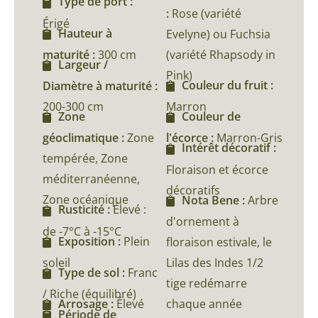
Type de port :
:
Rose (variété
Érigé
Hauteur à
Evelyne) ou Fuchsia
maturité :
300 cm
(variété Rhapsody in
Largeur /
Pink)
Couleur du fruit :
Diamètre à maturité :
200-300 cm
Marron
Zone
Couleur de
géoclimatique :
Zone
l'écorce :
Marron-Gris
Intérêt décoratif :
tempérée, Zone
Floraison et écorce
méditerranéenne,
décoratifs
Zone océanique
Nota Bene :
Arbre
Rusticité :
Élevé :
d'ornement à
de -7°C à -15°C
Exposition :
Plein
floraison estivale, le
soleil
Lilas des Indes 1/2
Type de sol :
Franc
tige redémarre
/ Riche (équilibré)
chaque année
Arrosage :
Élevé
Période de