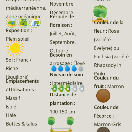
Novembre,
méditerranéenne,
Décembre
Zone océanique
Période de
Couleur de la
floraison :
Exposition :
fleur :
Rose
Juillet, Août,
Plein soleil
(variété
Septembre,
Evelyne) ou
Octobre
Besoin en
Fuchsia (variété
Sol :
Franc /
arrosage :
Élevé
Rhapsody in
Riche
Pink)
Niveau de soin
(équilibré)
Couleur du
Emplacements
:
Intermédiaire
fruit :
Marron
/ Utilisations :
Distance de
Massif
plantation :
Isolé
Couleur de
100-150 cm
Haie
l'écorce :
Buttes & talus
Marron-Gris