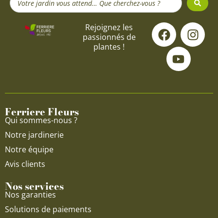
...
F
Y
I
Rejoignez les
passionnés de
a
o
n
plantes !
c
u
s
e
t
t
b
u
a
o
b
g
o
e
r
Ferriere Fleurs
k
a
Qui sommes-nous ?
m
Notre jardinerie
Notre équipe
Avis clients
Nos services
Nos garanties
Solutions de paiements