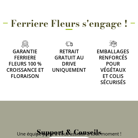
Ferriere Fleurs s'engage !
GARANTIE
RETRAIT
EMBALLAGES
FERRIERE
GRATUIT AU
RENFORCÉS
FLEURS 100 %
DRIVE
POUR
CROISSANCE ET
UNIQUEMENT
VÉGÉTAUX
FLORAISON
ET COLIS
SÉCURISÉS
Support & Conseils
Une équipe prête à vous assister à tout moment !