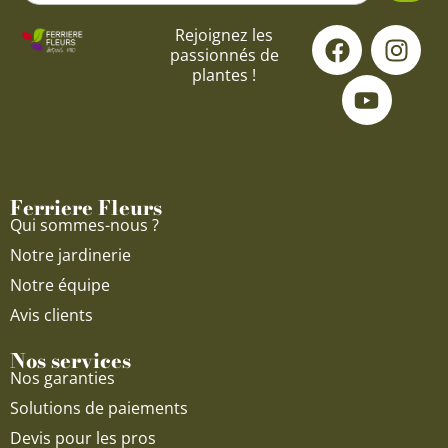
F
Y
I
Rejoignez les
passionnés de
a
o
n
plantes !
c
u
s
e
t
t
b
u
a
o
b
g
o
e
r
Ferriere Fleurs
k
a
Qui sommes-nous ?
m
Notre jardinerie
Notre équipe
Avis clients
Nos services
Nos garanties
Solutions de paiements
Devis pour les pros