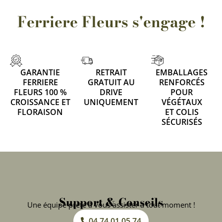
Ferriere Fleurs s'engage !
GARANTIE
RETRAIT
EMBALLAGES
FERRIERE
GRATUIT AU
RENFORCÉS
FLEURS 100 %
DRIVE
POUR
CROISSANCE ET
UNIQUEMENT
VÉGÉTAUX
FLORAISON
ET COLIS
SÉCURISÉS
Support & Conseils
Une équipe prête à vous assister à tout moment !
04 74 01 05 74