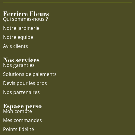
o
e
r
Ferriere Fleurs
k
a
Qui sommes-nous ?
m
Notre jardinerie
Notre équipe
Avis clients
Nos services
Nos garanties
Solutions de paiements
Devis pour les pros
Nos partenaires
Espace perso
Mon compte
Mes commandes
Points fidélité