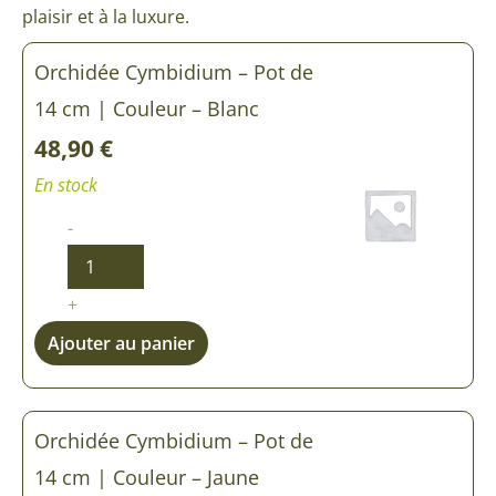
plaisir et à la luxure.
quantité
quantité
quantité
quantité
Orchidée Cymbidium – Pot de
de
de
de
de
Orchidée
Orchidée
Orchidée
Orchidée
14 cm | Couleur – Blanc
Cymbidium
Cymbidium
Cymbidium
Cymbidium
48,90
€
En stock
-
+
Ajouter au panier
Orchidée Cymbidium – Pot de
14 cm | Couleur – Jaune