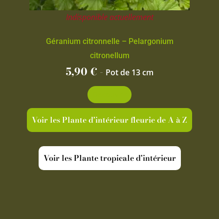
Indisponible actuellement
Géranium citronnelle – Pelargonium
citronellum
5,90
€
-
Pot de 13 cm
Découvrir
Voir les Plante d'intérieur fleurie de A à Z
Voir les Plante tropicale d'intérieur