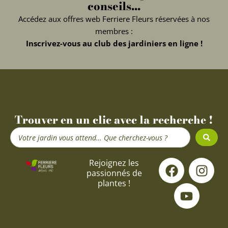
conseils...
Accédez aux offres web Ferriere Fleurs réservées à nos
membres :
Inscrivez-vous au club des jardiniers en ligne !
Trouver en un clic avec la recherche !
Search
...
F
Y
I
Rejoignez les
passionnés de
a
o
n
plantes !
c
u
s
e
t
t
b
u
a
o
b
g