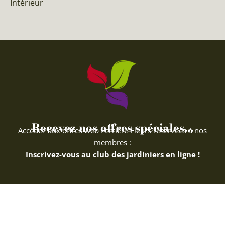
Intérieur
Recevez nos offres spéciales...
Accédez aux offres web Ferriere Fleurs réservées à nos
membres :
Inscrivez-vous au club des jardiniers en ligne !