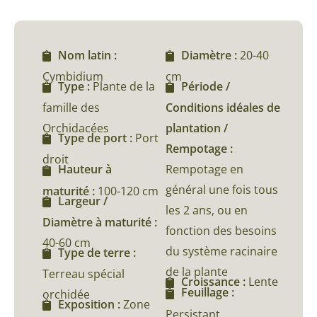
Nom latin :
Diamètre :
20-40
Cymbidium
cm
Type :
Plante de la
Période /
famille des
Conditions idéales de
Orchidacées
plantation /
Type de port :
Port
Rempotage :
droit
Rempotage en
Hauteur à
général une fois tous
maturité :
100-120 cm
Largeur /
les 2 ans, ou en
Diamètre à maturité :
fonction des besoins
40-60 cm
du système racinaire
Type de terre :
de la plante
Terreau spécial
Croissance :
Lente
Feuillage :
orchidée
Exposition :
Zone
Persistant