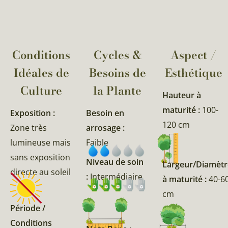
Conditions
Cycles &
Aspect /
Idéales de
Besoins de
Esthétique
Culture
la Plante​
Hauteur à
maturité :
100-
Exposition :
Besoin en
120 cm
Zone très
arrosage :
lumineuse mais
Faible
sans exposition
Niveau de soin
Largeur/Diamètr
directe au soleil
:
Intermédiaire
à maturité :
40-6
cm
Période /
Conditions