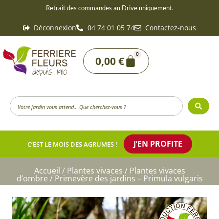
Aller
Retrait des commandes au Drive uniquement.
au
Déconnexion
04 74 01 05 74
Contactez-nous
contenu
0
Panier
0,00
€
Search
...
J’EN PROFITE
C’EST LE MOIS DES AGRUMES !
Accueil
/
Plantes vivaces
/
Plantes vivaces
d’ombre
/ Primevère des jardins – Primula vulgaris