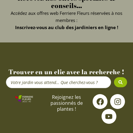
conseils...
Accédez aux offres web Ferriere Fleurs réservées à nos
membres :
Inscrivez-vous au club des jardiniers en ligne !
Trouver en un clic avec la recherche !
Search
...
F
Y
I
Rejoignez les
passionnés de
a
o
n
plantes !
c
u
s
e
t
t
b
u
a