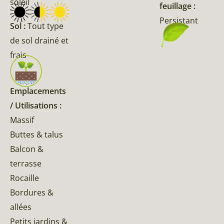
soleil
feuillage :
Persistant
Sol :
Tout type
de sol drainé et
frais
Emplacements
/ Utilisations :
Massif
Buttes & talus
Balcon &
terrasse
Rocaille
Bordures &
allées
Petits jardins &