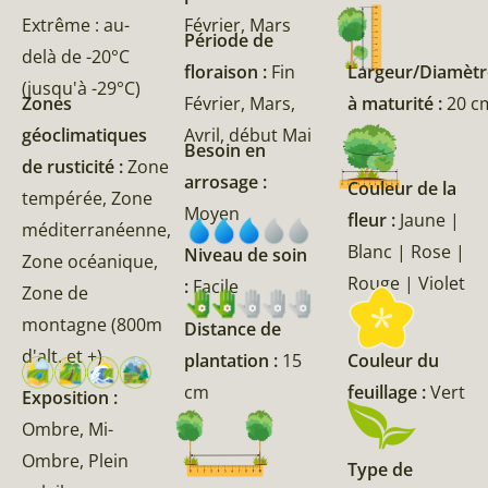
Extrême : au-
Février, Mars
Période de
delà de -20°C
floraison :
Fin
Largeur/Diamètr
(jusqu'à -29°C)
Zones
Février, Mars,
à maturité :
20 c
géoclimatiques
Avril, début Mai
Besoin en
de rusticité :
Zone
arrosage :
Couleur de la
tempérée, Zone
Moyen
fleur :
Jaune |
méditerranéenne,
Blanc | Rose |
Niveau de soin
Zone océanique,
Rouge | Violet
:
Facile
Zone de
montagne (800m
Distance de
d'alt. et +)
Couleur du
plantation :
15
feuillage :
Vert
cm
Exposition :
Ombre, Mi-
Ombre, Plein
Type de