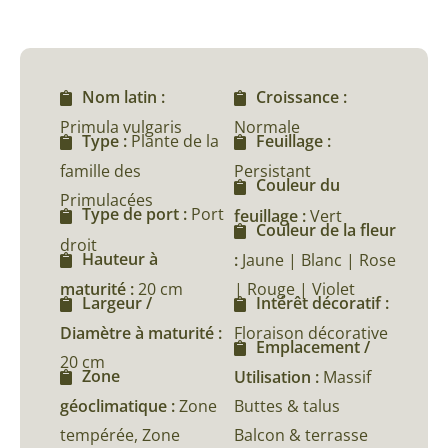
Nom latin :
Croissance :
Primula vulgaris
Normale
Type :
Plante de la
Feuillage :
famille des
Persistant
Couleur du
Primulacées
Type de port :
Port
feuillage :
Vert
Couleur de la fleur
droit
Hauteur à
:
Jaune | Blanc | Rose
maturité :
20 cm
| Rouge | Violet
Largeur /
Intérêt décoratif :
Diamètre à maturité :
Floraison décorative
Emplacement /
20 cm
Zone
Utilisation :
Massif
géoclimatique :
Zone
Buttes & talus
tempérée, Zone
Balcon & terrasse