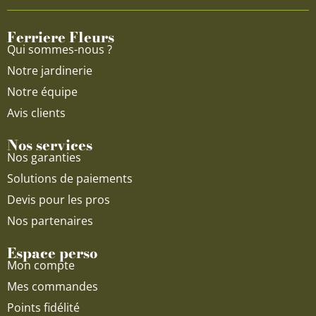
o
b
g
o
e
r
Ferriere Fleurs
k
a
Qui sommes-nous ?
m
Notre jardinerie
Notre équipe
Avis clients
Nos services
Nos garanties
Solutions de paiements
Devis pour les pros
Nos partenaires
Espace perso
Mon compte
Mes commandes
Points fidélité