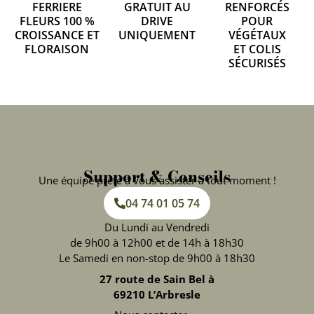
FERRIERE
GRATUIT AU
RENFORCÉS
FLEURS 100 %
DRIVE
POUR
CROISSANCE ET
UNIQUEMENT
VÉGÉTAUX
FLORAISON
ET COLIS
SÉCURISÉS
Support & Conseils
Une équipe prête à vous assister à tout moment !
04 74 01 05 74
Du Lundi au Vendredi
de 9h00 à 12h00 et de 14h à 18h30
Le Samedi en non-stop de 9h00 à 18h30
27 route de Sain Bel à
69210 L’Arbresle