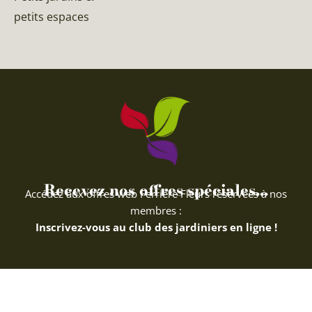
petits espaces
Recevez nos offres spéciales...
Accédez aux offres web Ferriere Fleurs réservées à nos
membres :
Inscrivez-vous au club des jardiniers en ligne !