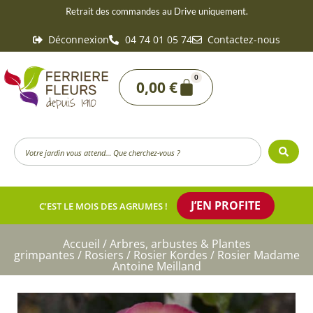
Aller
Retrait des commandes au Drive uniquement.
au
Déconnexion
04 74 01 05 74
Contactez-nous
contenu
0
Panier
0,00
€
Search
...
J’EN PROFITE
C’EST LE MOIS DES AGRUMES !
Accueil
/
Arbres, arbustes & Plantes
grimpantes
/
Rosiers
/
Rosier Kordes
/ Rosier Madame
Antoine Meilland