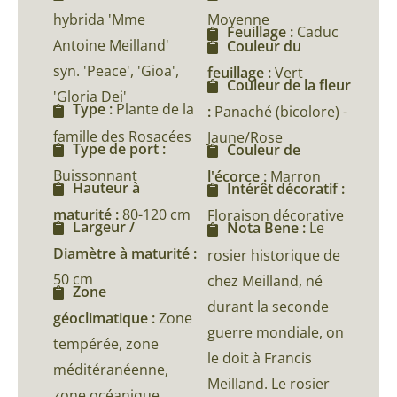
hybrida 'Mme
Moyenne
Feuillage :
Caduc
Antoine Meilland'
Couleur du
syn. 'Peace', 'Gioa',
feuillage :
Vert
Couleur de la fleur
'Gloria Dei'
Type :
Plante de la
:
Panaché (bicolore) -
famille des Rosacées
Jaune/Rose
Type de port :
Couleur de
Buissonnant
l'écorce :
Marron
Hauteur à
Intérêt décoratif :
maturité :
80-120 cm
Floraison décorative
Largeur /
Nota Bene :
Le
Diamètre à maturité :
rosier historique de
50 cm
chez Meilland, né
Zone
durant la seconde
géoclimatique :
Zone
guerre mondiale, on
tempérée, zone
le doit à Francis
méditéranéenne,
Meilland. Le rosier
zone océanique,