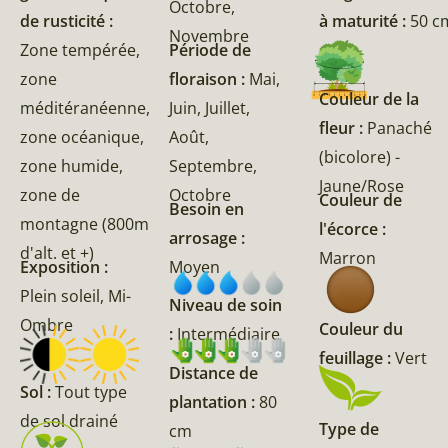
Octobre,
de rusticité :
à maturité :
50 c
Novembre
Zone tempérée,
Période de
zone
floraison :
Mai,
Couleur de la
méditéranéenne,
Juin, Juillet,
fleur :
Panaché
zone océanique,
Août,
(bicolore) -
zone humide,
Septembre,
Jaune/Rose
zone de
Octobre
Couleur de
Besoin en
montagne (800m
l'écorce :
arrosage :
d'alt. et +)
Marron
Exposition :
Moyen
Plein soleil, Mi-
Niveau de soin
Ombre
Couleur du
:
Intermédiaire
feuillage :
Vert
Distance de
Sol :
Tout type
plantation :
80
de sol drainé
Type de
cm