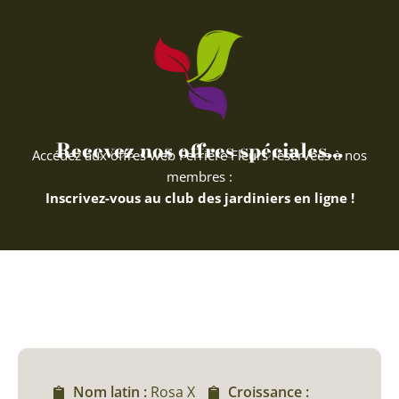
Recevez nos offres spéciales...
Accédez aux offres web Ferriere Fleurs réservées à nos
membres :
Inscrivez-vous au club des jardiniers en ligne !
Nom latin :
Rosa X
Croissance :