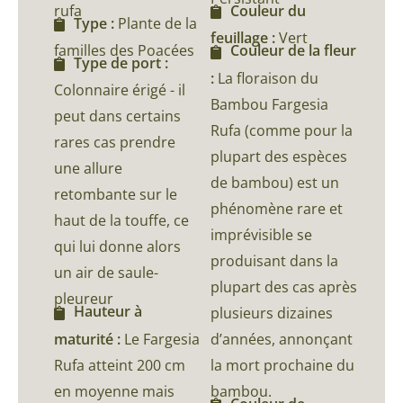
rufa
Couleur du
Type :
Plante de la
feuillage :
Vert
familles des Poacées
Couleur de la fleur
Type de port :
:
La floraison du
Colonnaire érigé - il
Bambou Fargesia
peut dans certains
Rufa (comme pour la
rares cas prendre
plupart des espèces
une allure
de bambou) est un
retombante sur le
phénomène rare et
haut de la touffe, ce
imprévisible se
qui lui donne alors
produisant dans la
un air de saule-
plupart des cas après
pleureur
Hauteur à
plusieurs dizaines
maturité :
Le Fargesia
d’années, annonçant
Rufa atteint 200 cm
la mort prochaine du
en moyenne mais
bambou.