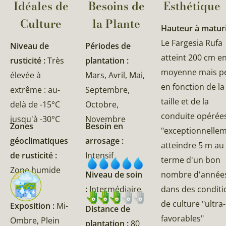
Idéales de
Besoins de
Esthétique
Culture
la Plante​
Hauteur à maturi
Le Fargesia Rufa
Niveau de
Périodes de
atteint 200 cm e
rusticité :
Très
plantation :
moyenne mais pe
élevée à
Mars, Avril, Mai,
en fonction de la
extrême : au-
Septembre,
taille et de la
delà de -15°C
Octobre,
conduite opérées
jusqu'à -30°C
Novembre
Zones
Besoin en
"exceptionnelle
géoclimatiques
arrosage :
atteindre 5 m au
de rusticité :
Intensif
terme d'un bon
Zone humide
nombre d'année
Niveau de soin
dans des conditi
:
Intermédiaire
de culture "ultra-
Exposition :
Mi-
Distance de
favorables"
Ombre, Plein
plantation :
80