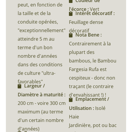
Couleur de
peut, en fonction de
l'écorce :
Vert
la taille et de la
Intérêt décoratif :
conduite opérées,
Feuillage dense
"exceptionnellement"
décoratif
Nota Bene :
atteindre 5 m au
Contrairement à la
terme d'un bon
plupart des
nombre d'années
bambous, le Bambou
dans des conditions
Fargesia Rufa est
de culture "ultra-
cespiteux - donc non
favorables"
Largeur /
traçant (le contraire
Diamètre à maturité :
d'envahissant !) !
Emplacement /
200 cm - voire 300 cm
Utilisation :
Isolé
maximum (au terme
Haie
d'un certain nombre
Jardinière, pot ou bac
d'années)