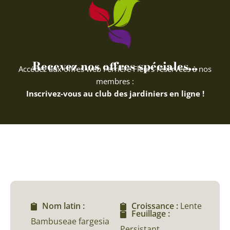
Recevez nos offres spéciales...
Accédez aux offres web Ferriere Fleurs réservées à nos
membres :
Inscrivez-vous au club des jardiniers en ligne !
Nom latin :
Croissance :
Lente
Feuillage :
Bambuseae fargesia
Persistant