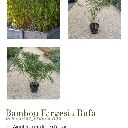
Bambou Fargesia Rufa
Bambuseae fargesia rufa
Ajouter à ma liste d'envie