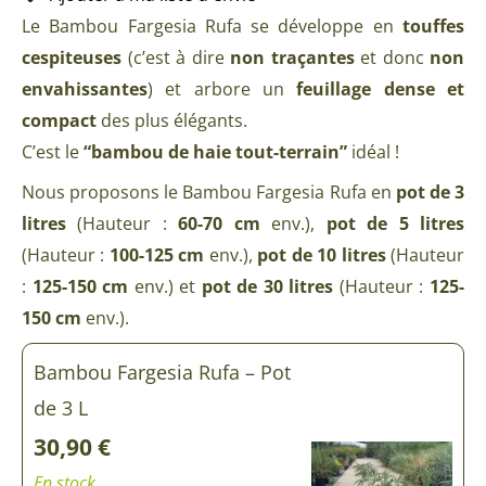
Le Bambou Fargesia Rufa se développe en
touffes
cespiteuses
(c’est à dire
non traçantes
et donc
non
envahissantes
) et arbore un
feuillage dense et
compact
des plus élégants.
C’est le
“bambou de haie tout-terrain”
idéal !
Nous proposons le Bambou Fargesia Rufa en
pot de 3
litres
(Hauteur :
60-70 cm
env.),
pot de 5 litres
(Hauteur :
100-125 cm
env.),
pot de 10 litres
(Hauteur
:
125-150 cm
env.) et
pot de 30 litres
(Hauteur :
125-
150 cm
env.).
quantité
Bambou Fargesia Rufa – Pot
de
Bambou
de 3 L
Fargesia
Rufa
30,90
€
En stock