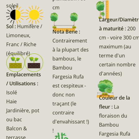
soleil
cm
Largeur/Diamètr
Sol :
Humifère /
à maturité :
200
Nota Bene :
Limoneux,
cm - voire 300 c
Contrairement
Franc / Riche
maximum (au
à la plupart des
(équilibré)
terme d'un
bambous, le
certain nombre
Bambou
d'années)
Emplacements
Fargesia Rufa
/ Utilisations :
est cespiteux -
Isolé
donc non
Couleur de la
Haie
traçant (le
fleur :
La
Jardinière, pot
contraire
floraison du
ou bac
d'envahissant !)
Bambou
Balcon &
!
Fargesia Rufa
terrasse