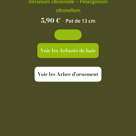
Géranium citronnelle – Pelargonium
citronellum
5,90
€
-
Pot de 13 cm
Découvrir
Voir les Arbuste de haie
Voir les Arbre d'ornement