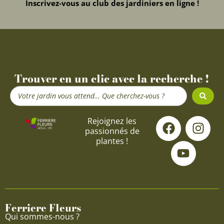
Inscrivez-vous au club des jardiniers en ligne !
Trouver en un clic avec la recherche !
Search
...
F
Y
I
Rejoignez les
passionnés de
a
o
n
plantes !
c
u
s
e
t
t
b
u
a
o
b
g
o
e
r
Ferriere Fleurs
k
a
Qui sommes-nous ?
m