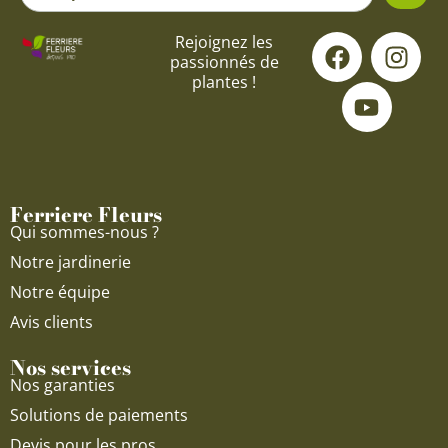
...
F
Y
I
Rejoignez les
passionnés de
a
o
n
plantes !
c
u
s
e
t
t
b
u
a
o
b
g
o
e
r
Ferriere Fleurs
k
a
Qui sommes-nous ?
m
Notre jardinerie
Notre équipe
Avis clients
Nos services
Nos garanties
Solutions de paiements
Devis pour les pros