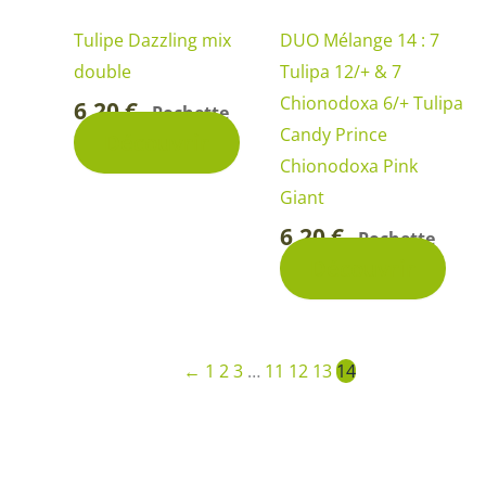
Tulipe Dazzling mix
DUO Mélange 14 : 7
double
Tulipa 12/+ & 7
Chionodoxa 6/+ Tulipa
6,20
€
Pochette
-
Candy Prince
Découvrir
Chionodoxa Pink
Giant
6,20
€
Pochette
-
Découvrir
←
1
2
3
…
11
12
13
14