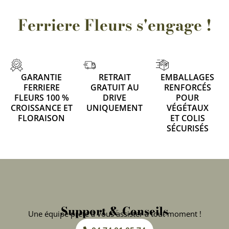
Ferriere Fleurs s'engage !
GARANTIE
RETRAIT
EMBALLAGES
FERRIERE
GRATUIT AU
RENFORCÉS
FLEURS 100 %
DRIVE
POUR
CROISSANCE ET
UNIQUEMENT
VÉGÉTAUX
FLORAISON
ET COLIS
SÉCURISÉS
Support & Conseils
Une équipe prête à vous assister à tout moment !