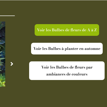
Voir les Bulbes de fleurs de A à Z
Voir les Bulbes à planter en automne
Voir les Bulbes de fleurs par
ambiances de couleurs
Disponible
Indisp
Cordyline australis Torbay Dazzler
Oranger Ar