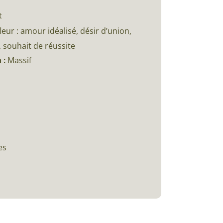
t
eur : amour idéalisé, désir d’union,
 souhait de réussite
 :
Massif
es