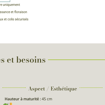
ve uniquement
 & Graines Spéciales Fraîcheur
issance et floraison
x et colis sécurisés
 fleurs de A à Z
u Potager
s et besoins
Aspect / Esthétique
Hauteur à maturité :
45 cm