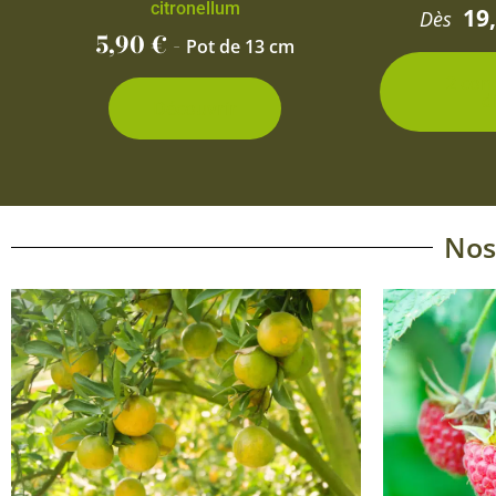
citronellum
19
Dès
5,90
€
-
Pot de 13 cm
2 con
d
Découvrir
Nos