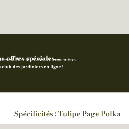
 offres spéciales...
rriere Fleurs réservées à nos membres :
 club des jardiniers en ligne !
Spécificités : Tulipe Page Polka