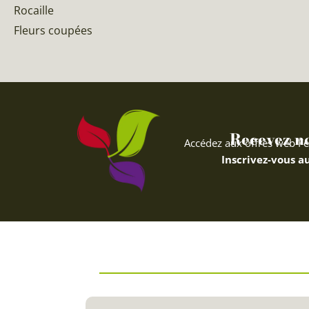
Rocaille
Fleurs coupées
Recevez nos
Accédez aux offres web Fe
Inscrivez-vous au