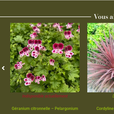
Vous a
Indisponible actuellement
Géranium citronnelle – Pelargonium
Cordyline