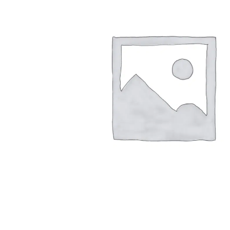
Arbustes de terre de bruyère
Plantes v
Plantes Grimpantes
Plantes v
Arbres fruitiers
Plantes v
Conifères
Plantes v
Plantes méditerranéennes et exotiques
Plantes vi
Rosiers
Plantes vi
remarqua
Plantes vi
Lavande 
Graminé