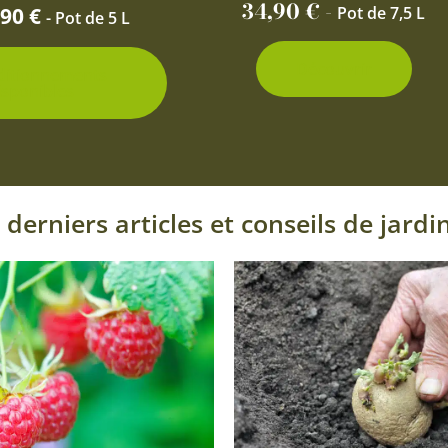
page
34,90
€
-
,90
€
Pot de 7,5 L
- Pot de 5 L
du
produit
Découvrir
ditionnements
isponibles
 derniers articles et conseils de jardi