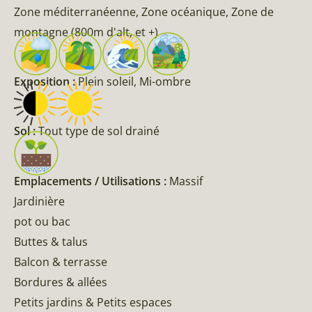
Zone méditerranéenne, Zone océanique, Zone de
montagne (800m d'alt, et +)
Exposition :
Plein soleil, Mi-ombre
Sol :
Tout type de sol drainé
Emplacements / Utilisations :
Massif
Jardinière
pot ou bac
Buttes & talus
Balcon & terrasse
Bordures & allées
Petits jardins & Petits espaces