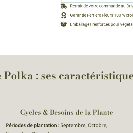
Rosiers à grosses fleurs
Retrait de votre commande au Dri
Semences
d’Antan
Garantie Ferriere Fleurs 100 % cro
Rosiers parfumés
Emballages renforcés pour végétau
Bulbes de
Rosiers grimpants
Bulbes d
 Polka : ses caractéristique
Cycles & Besoins de la Plante​
Périodes de plantation :
Septembre, Octobre,