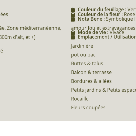
Couleur du feuillage :
Ver
cées
Couleur de la fleur :
Rose
Nota Bene :
Symbolique fl
amour fou et extravagances,
e, Zone méditerranéenne,
Mode de vie :
Vivace
Emplacement / Utilisation
0m d'alt, et +)
Jardinière
né
pot ou bac
Buttes & talus
Balcon & terrasse
Bordures & allées
Petits jardins & Petits espac
Rocaille
Fleurs coupées