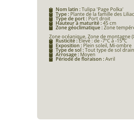
Nom latin :
Tulipa 'Page Polka'
Type :
Plante de la famille des Lilia
Type de port :
Port droit
Hauteur à maturité :
45 cm
Zone géoclimatique :
Zone tempéré
Zone océanique, Zone de montagne (80
Rusticité :
Élevé : de -7°C à -15°C
Exposition :
Plein soleil, Mi-ombre
Type de sol :
Tout type de sol drai
Arrosage :
Moyen
Période de floraison :
Avril