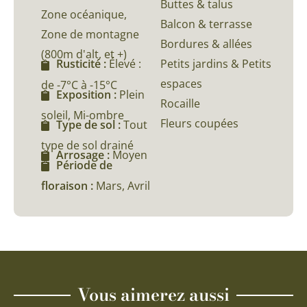
Buttes & talus
Zone océanique,
Balcon & terrasse
Zone de montagne
Bordures & allées
(800m d'alt, et +)
Petits jardins & Petits
Rusticité :
Élevé :
espaces
de -7°C à -15°C
Exposition :
Plein
Rocaille
soleil, Mi-ombre
Fleurs coupées
Type de sol :
Tout
type de sol drainé
Arrosage :
Moyen
Période de
floraison :
Mars, Avril
Vous aimerez aussi