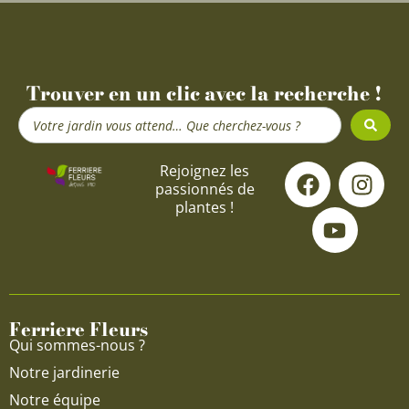
Trouver en un clic avec la recherche !
Search
...
F
Y
I
Rejoignez les
passionnés de
a
o
n
plantes !
c
u
s
e
t
t
b
u
a
o
b
g
o
e
r
Ferriere Fleurs
k
a
Qui sommes-nous ?
m
Notre jardinerie
Notre équipe