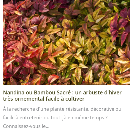
Nandina ou Bambou Sacré : un arbuste d'hiver
très ornemental facile à cultiver
À la recherche d'une plante résistante, décorative ou
facile à entretenir ou tout çà en même temps ?
Connaissez-vous le…