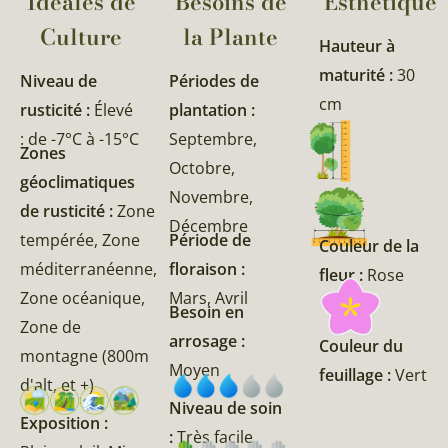
Idéales de
Besoins de
Esthétique
Culture
la Plante​
Hauteur à
maturité :
30
Niveau de
Périodes de
cm
rusticité :
Élevé
plantation :
: de -7°C à -15°C
Septembre,
Zones
Octobre,
géoclimatiques
Novembre,
de rusticité :
Zone
Décembre
tempérée, Zone
Période de
Couleur de la
méditerranéenne,
floraison :
fleur :
Rose
Zone océanique,
Mars, Avril
Besoin en
Zone de
arrosage :
Couleur du
montagne (800m
Moyen
feuillage :
Vert
d'alt, et +)
Niveau de soin
Exposition :
:
Très facile