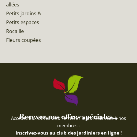
allées
Petits jardins &
Petits espaces
Rocaille
Fleurs coupées
Recevez nos offres spéciales...
Accédez aux offres web Ferriere Fleurs réservées à nos
membres :
Inscrivez-vous au club des jardiniers en ligne !