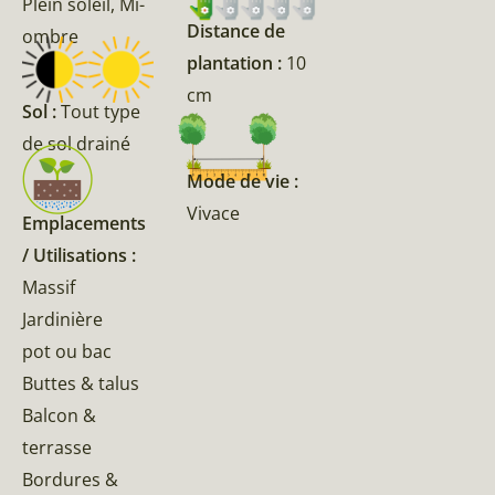
Plein soleil, Mi-
Distance de
ombre
plantation :
10
cm
Sol :
Tout type
de sol drainé
Mode de vie :
Vivace
Emplacements
/ Utilisations :
Massif
Jardinière
pot ou bac
Buttes & talus
Balcon &
terrasse
Bordures &