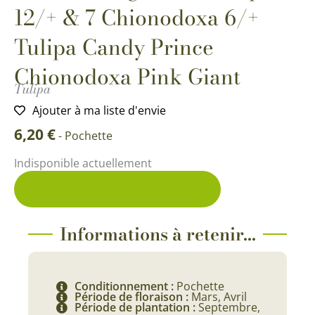
12/+ & 7 Chionodoxa 6/+
Tulipa Candy Prince
Chionodoxa Pink Giant
Tulipa
Ajouter à ma liste d'envie
6,20
€
-
Pochette
Indisponible actuellement
Me prévenir du retour en stock
Informations à retenir...
Conditionnement :
Pochette
Période de floraison :
Mars, Avril
Période de plantation :
Septembre,