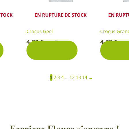
STOCK
EN RUPTURE DE STOCK
EN RUPT
Crocus Geel
Crocus Gran
4,30
€
4,30
€
Pochette
Poc
-
-
Découvrir
Décou
1
2
3
4
…
12
13
14
→
Ferriere Fleurs s'engage !