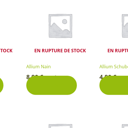
Rosiers à grosses fleurs
Semences
d’Antan
Rosiers parfumés
Bulbes de
Rosiers grimpants
Bulbes d
STOCK
EN RUPTURE DE STOCK
EN RUPT
Allium Nain
Allium Schube
8,90
€
4,90
€
Pochette
Poc
-
-
Découvrir
Décou