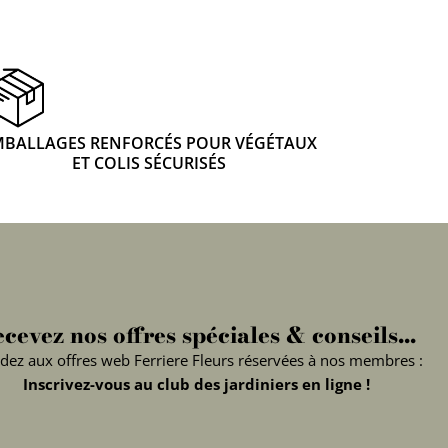
MBALLAGES RENFORCÉS POUR VÉGÉTAUX
ET COLIS SÉCURISÉS
cevez nos offres spéciales & conseils...
dez aux offres web Ferriere Fleurs réservées à nos membres :
Inscrivez-vous au club des jardiniers en ligne !