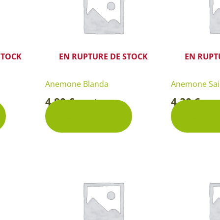
STOCK
EN RUPTURE DE STOCK
EN RUPT
Anemone Blanda
Anemone Sain
4,80
€
4,30
€
Pochette
Poc
-
-
Découvrir
Décou