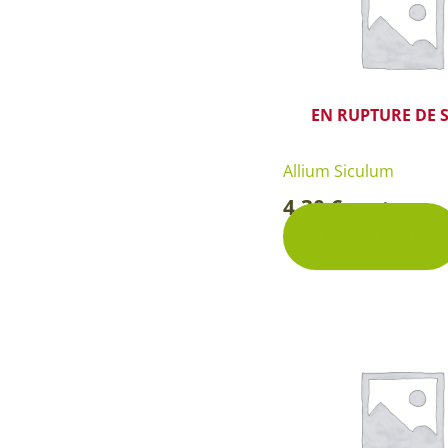
EN RUPTURE DE 
Allium Siculum
4,30
€
Pochette
-
Découvrir