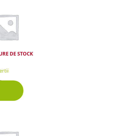
 & Graines Spéciales Fraîcheur
 fleurs de A à Z
u Potager
URE DE STOCK
rtii
hette
vrir