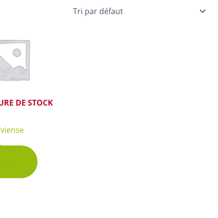
Plantes d’intérieur pour ombre
& semences BIO
Plantes pour salle de bain
Potageres en mélange
Plantes de bureau
 pour gazon & prairie
Plantes d’intérieur dépolluantes
ert & Plantes utiles
Plantes d’intérieur colorées
pour semis de printemps
Plantes tropicales d’intérieur
URE DE STOCK
pour semis d’été
Plantes increvables
pour semis d’automne
aviense
 & Graines Spéciales Semis
hette
vrir
 & Graines Spéciales petit
 & Graines Spéciales grand