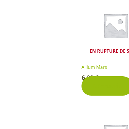
EN RUPTURE DE 
Allium Mars
6,20
€
Pochette
-
Découvrir