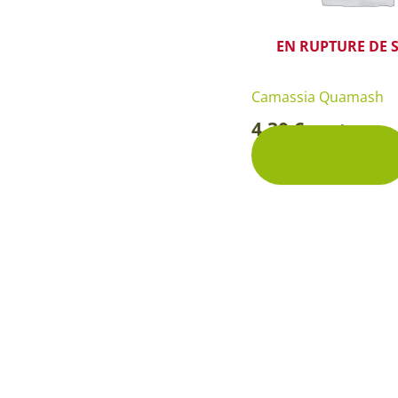
EN RUPTURE DE 
Camassia Quamash
4,30
€
Pochette
-
Découvrir