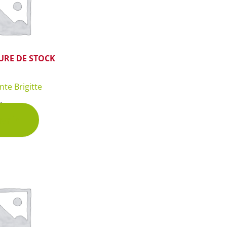
URE DE STOCK
te Brigitte
hette
vrir