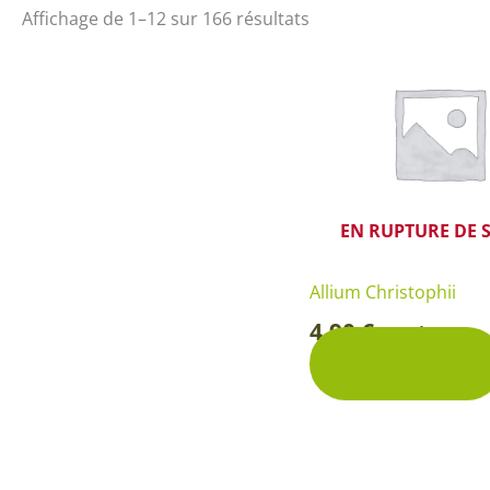
Arbustes de terre de bruyère
Plantes v
Affichage de 1–12 sur 166 résultats
Plantes Grimpantes
Plantes v
Arbres fruitiers
Plantes v
Conifères
Plantes v
Plantes méditerranéennes et exotiques
Plantes vi
Rosiers
Plantes vi
EN RUPTURE DE 
remarqua
Plantes vi
Allium Christophii
4,90
€
Lavande 
Pochette
-
Découvrir
Graminé