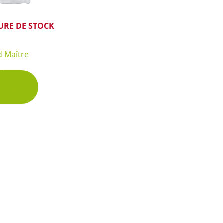
URE DE STOCK
d Maître
hette
vrir