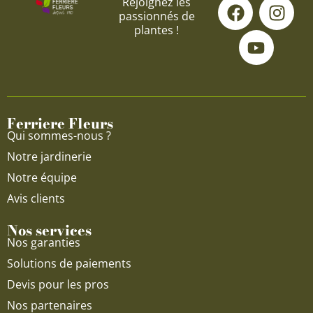
F
Y
I
Rejoignez les
passionnés de
a
o
n
plantes !
c
u
s
e
t
t
b
u
a
o
b
g
o
e
r
Ferriere Fleurs
k
a
Qui sommes-nous ?
m
Notre jardinerie
Notre équipe
Avis clients
Nos services
Nos garanties
Solutions de paiements
Devis pour les pros
Nos partenaires