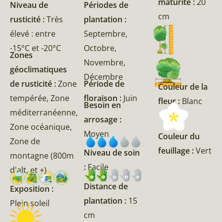
maturité :
20
Niveau de
Périodes de
cm
rusticité :
Très
plantation :
élevé : entre
Septembre,
-15°C et -20°C
Octobre,
Zones
Novembre,
géoclimatiques
Décembre
de rusticité :
Zone
Période de
Couleur de la
tempérée, Zone
floraison :
Juin
fleur :
Blanc
Besoin en
méditerranéenne,
arrosage :
Zone océanique,
Moyen
Couleur du
Zone de
feuillage :
Vert
Niveau de soin
montagne (800m
:
Facile
d'alt, et +)
Distance de
Exposition :
plantation :
15
Plein soleil
cm