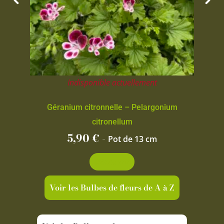
Indisponible actuellement
Géranium citronnelle – Pelargonium
citronellum
5,90
€
-
Pot de 13 cm
Découvrir
Voir les Bulbes de fleurs de A à Z