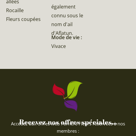
allées
également
Rocaille
connu sous le
Fleurs coupées
nom d'ail
d'Aflatun.
Mode de vie :
Vivace
Recevez nos offres spéciales...
Accédez aux offres web Ferriere Fleurs réservées à nos
membres :