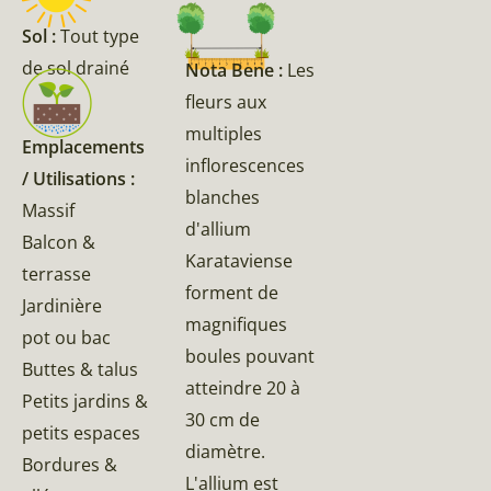
Sol :
Tout type
de sol drainé
Nota Bene :
Les
fleurs aux
multiples
Emplacements
inflorescences
/ Utilisations :
blanches
Massif
d'allium
Balcon &
Karataviense
terrasse
forment de
Jardinière
magnifiques
pot ou bac
boules pouvant
Buttes & talus
atteindre 20 à
Petits jardins &
30 cm de
petits espaces
diamètre.
Bordures &
L'allium est