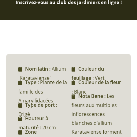
Inscrivez-vous au club des jardiniers en ligne !
Nom latin :
Allium
Couleur du
'Karataviense'
feuillage :
Vert
Type :
Plante de la
Couleur de la fleur
famille des
:
Blanc
Nota Bene :
Les
Amaryllidacées
Type de port :
fleurs aux multiples
Erigé
inflorescences
Hauteur à
blanches d'allium
maturité :
20 cm
Karataviense forment
Zone