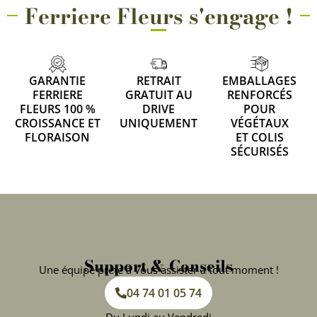
Ferriere Fleurs s'engage !
GARANTIE
RETRAIT
EMBALLAGES
FERRIERE
GRATUIT AU
RENFORCÉS
FLEURS 100 %
DRIVE
POUR
CROISSANCE ET
UNIQUEMENT
VÉGÉTAUX
FLORAISON
ET COLIS
SÉCURISÉS
Support & Conseils
Une équipe prête à vous assister à tout moment !
04 74 01 05 74