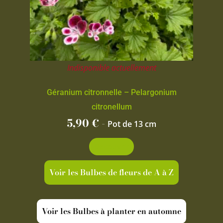
Indisponible actuellement
Géranium citronnelle – Pelargonium
citronellum
5,90
€
-
Pot de 13 cm
Découvrir
Voir les Bulbes de fleurs de A à Z
Voir les Bulbes à planter en automne