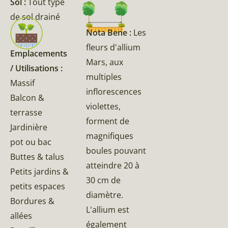
Sol :
Tout type
de sol drainé
Nota Bene :
Les
fleurs d'allium
Emplacements
Mars, aux
/ Utilisations :
multiples
Massif
inflorescences
Balcon &
violettes,
terrasse
forment de
Jardinière
magnifiques
pot ou bac
boules pouvant
Buttes & talus
atteindre 20 à
Petits jardins &
30 cm de
petits espaces
diamètre.
Bordures &
L'allium est
allées
également