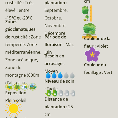
cm
rusticité :
Très
plantation :
élevé : entre
Septembre,
-15°C et -20°C
Octobre,
Zones
Novembre,
géoclimatiques
Décembre
de rusticité :
Zone
Période de
Couleur de la
tempérée, Zone
floraison :
Mai,
fleur :
Violet
méditerranéenne,
Juin
Besoin en
Zone océanique,
arrosage :
Couleur du
Zone de
Moyen
feuillage :
Vert
montagne (800m
Niveau de soin
d'alt, et +)
:
Facile
Exposition :
Distance de
Plein soleil
plantation :
25
cm