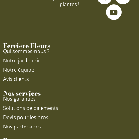
a
o
n
plantes !
c
u
s
e
t
t
b
u
a
o
b
g
o
e
r
Ferriere Fleurs
k
a
Qui sommes-nous ?
m
Notre jardinerie
Notre équipe
Avis clients
Nos services
Nos garanties
Solutions de paiements
Devis pour les pros
Nos partenaires