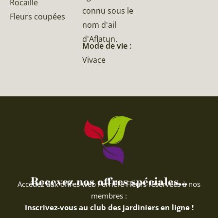
Rocaille
connu sous le
Fleurs coupées
nom d'ail
d'Aflatun.
Mode de vie :
Vivace
Recevez nos offres spéciales...
Accédez aux offres web Ferriere Fleurs réservées à nos
membres :
Inscrivez-vous au club des jardiniers en ligne !