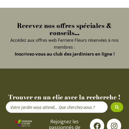
Recevez nos offres spéciales &
conseils...
Accédez aux offres web Ferriere Fleurs réservées à nos
membres :
Inscrivez-vous au club des jardiniers en ligne !
Trouver en un clic avec la recherche !
Search
...
F
Y
I
Rejoignez les
passionnés de