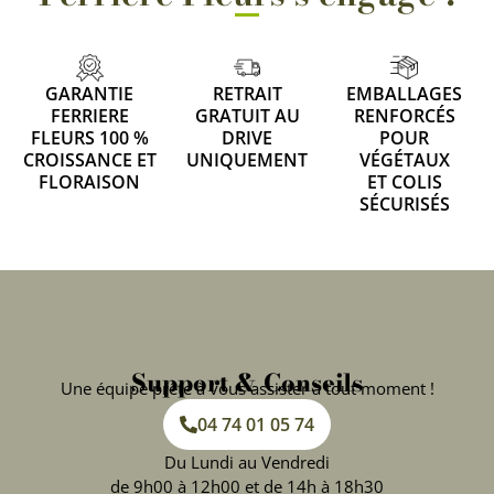
GARANTIE
RETRAIT
EMBALLAGES
FERRIERE
GRATUIT AU
RENFORCÉS
FLEURS 100 %
DRIVE
POUR
CROISSANCE ET
UNIQUEMENT
VÉGÉTAUX
FLORAISON
ET COLIS
SÉCURISÉS
Support & Conseils
Une équipe prête à vous assister à tout moment !
04 74 01 05 74
Du Lundi au Vendredi
de 9h00 à 12h00 et de 14h à 18h30