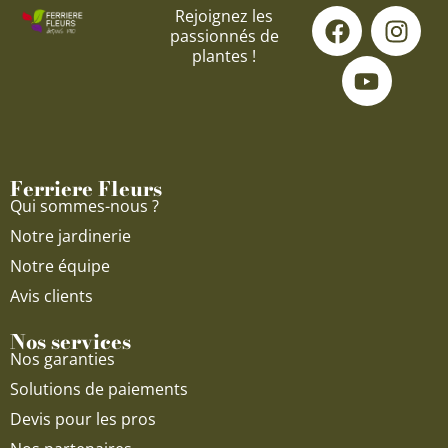
F
Y
I
Rejoignez les
passionnés de
a
o
n
plantes !
c
u
s
e
t
t
b
u
a
o
b
g
o
e
r
Ferriere Fleurs
k
a
Qui sommes-nous ?
m
Notre jardinerie
Notre équipe
Avis clients
Nos services
Nos garanties
Solutions de paiements
Devis pour les pros