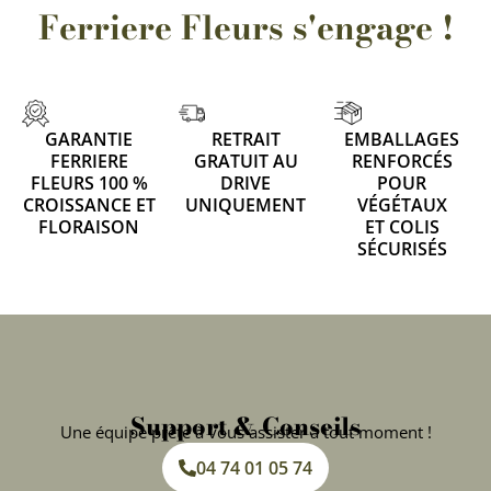
Ferriere Fleurs s'engage !
GARANTIE
RETRAIT
EMBALLAGES
FERRIERE
GRATUIT AU
RENFORCÉS
FLEURS 100 %
DRIVE
POUR
CROISSANCE ET
UNIQUEMENT
VÉGÉTAUX
FLORAISON
ET COLIS
SÉCURISÉS
Support & Conseils
Une équipe prête à vous assister à tout moment !
04 74 01 05 74